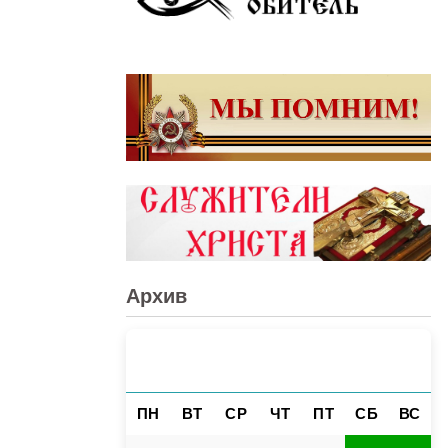
Архив
АВГУСТ 2026
«
»
ПН
ВТ
СР
ЧТ
ПТ
СБ
ВС