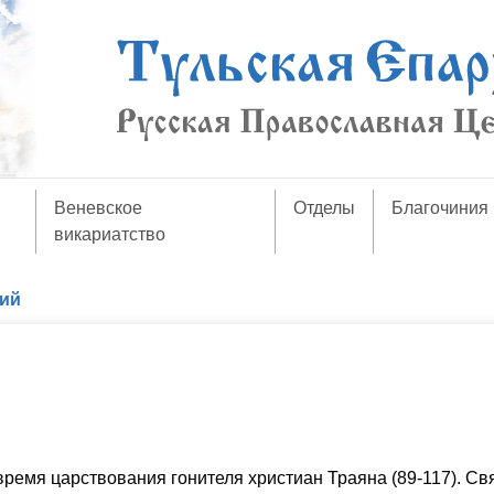
Веневское
Отделы
Благочиния
викариатство
кий
время царствования гонителя христиан Траяна (89-117). Св