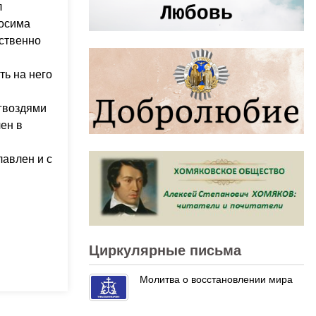
л
Зосима
ественно
ь на него
гвоздями
чен в
лавлен и с
Циркулярные письма
Молитва о восстановлении мира