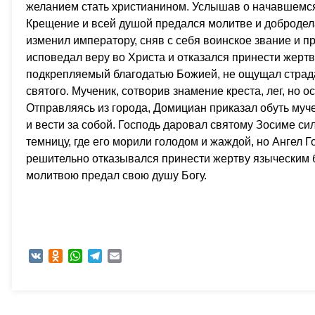
желанием стать христианином. Услышав о начавшемся
Крещение и всей душой предался молитве и добродел
изменил императору, сняв с себя воинское звание и 
исповедал веру во Христа и отказался принести жерт
подкрепляемый благодатью Божией, не ощущал страда
святого. Мученик, сотворив знамение креста, лег, но о
Отправляясь из города, Домициан приказал обуть му
и вести за собой. Господь даровал святому Зосиме си
темницу, где его морили голодом и жаждой, но Ангел 
решительно отказывался принести жертву языческим б
молитвою предал свою душу Богу.
VK
Odnoklassniki
WhatsApp
Telegram
Email