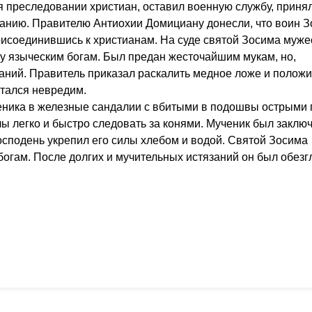
 преследовании христиан, оставил военную службу, приня
анию. Правителю Антиохии Домициану донесли, что воин 
присоединившись к христианам. На суде святой Зосима муж
ву языческим богам. Был предан жесточайшим мукам, но,
ний. Правитель приказал раскалить медное ложе и положит
стался невредим.
ченика в железные сандалии с вбитыми в подошвы острыми 
лы легко и быстро следовать за конями. Мученик был заклю
Господень укрепил его силы хлебом и водой. Святой Зосима
огам. После долгих и мучительных истязаний он был обезг