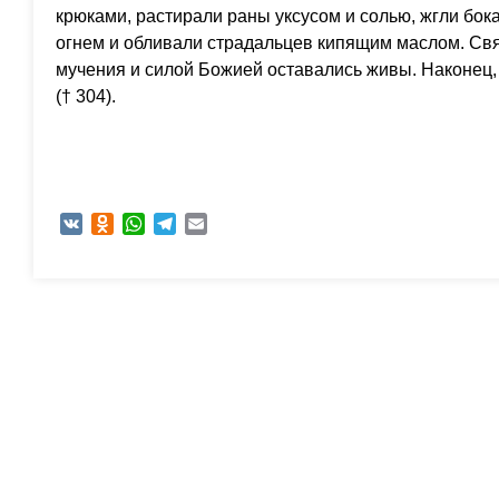
крюками, растирали раны уксусом и солью, жгли бока 
огнем и обливали страдальцев кипящим маслом. Св
мучения и силой Божией оставались живы. Наконец,
(† 304).
VK
Odnoklassniki
WhatsApp
Telegram
Email