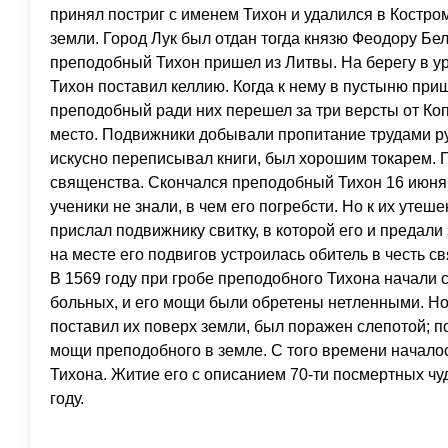
принял постриг с именем Тихон и удалился в Костро
земли. Город Лук был отдан тогда князю Феодору Бел
преподобный Тихон пришел из Литвы. На берегу в 
Тихон поставил келлию. Когда к нему в пустыню приш
преподобный ради них перешел за три версты от Ко
место. Подвижники добывали пропитание трудами р
искусно переписывал книги, был хорошим токарем. П
священства. Скончался преподобный Тихон 16 июня 1
ученики не знали, в чем его погребсти. Но к их уте
прислал подвижнику свитку, в которой его и предали
на месте его подвигов устроилась обитель в честь с
В 1569 году при гробе преподобного Тихона начали
больных, и его мощи были обретены нетленными. Но
поставил их поверх земли, был поражен слепотой; п
мощи преподобного в земле. С того времени начало
Тихона. Житие его с описанием 70-ти посмертных чу
году.