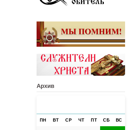
Архив
АВГУСТ 2026
«
»
ПН
ВТ
СР
ЧТ
ПТ
СБ
ВС