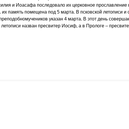
силия и Иоасафа последовало их церковное прославление 
 их память помещена под 5 марта. В псковской летописи и
преподобномучеников указан 4 марта. В этот день соверша
 летописи назван пресвитер Иосиф, а в Прологе – пресвит