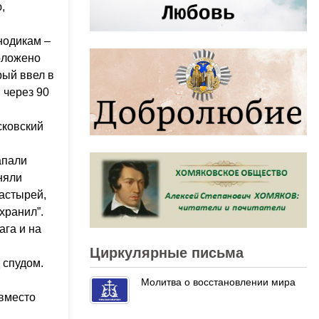
,
нодикам –
положено
рый ввел в
 через 90
сковский
апали
няли
настырей,
хранил”.
ага и на
Циркулярные письма
 спудом.
Молитва о восстановлении мира
 вместо