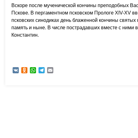
Вскоре после мученической кончины преподобных Ва
Пскове. В пергаментном псковском Прологе ХIV-ХV вв.
псковских синодиках день блаженной кончины святых 
память и ныне. В числе пострадавших вместе с ними в
Константин.
VK
Odnoklassniki
WhatsApp
Telegram
Email