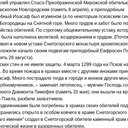
силий управлял Спасо-Преображенской Мирожской обителью
ископом Новгородским (память 8 апреля), и преподобным
бный Иоасаф был игуменом (а по некоторым псковским си
 Богородицы на Снятной горе. Много трудов и забот было 
йства обителей. По строгому общежительному уставу, кото
была наполнена молитвой, воздержанием и трудом. (Почти
звел в новом уставе Снетогорского монастыря архиепископ
положили начало своим подвигам преподобный Евфросин П
ть 28 августа).
ких стен и не имели защиты. 4 марта 1299 года на Псков н
. Во время пожара в храмах вместе с другими иноками при
саф. Много пострадало тогда в городе и иноков других мо
обномучеников, – замечает летописец, – мужчин Господь со
рного Довмонта-Тимофея (память 20 мая), они вышли на вр
 Павла, разбили захватчиков.
движниками были погребены в храмах своих обителей под
ранились открыто в особом ковчеге в храме Снетогорского
аго имения” создал в Снетогорской обители каменный храм
ноческой жизни в разоренных обителях.