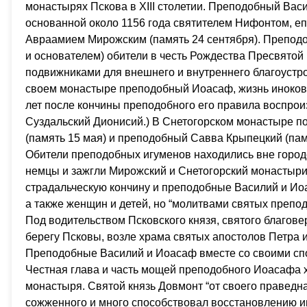
монастырях Пскова в ХIII столетии. Преподобный Ва
основанной около 1156 года святителем Нифонтом, еп
Авраамием Мирожским (память 24 сентября). Преподо
и основателем) обители в честь Рождества Пресвятой
подвижниками для внешнего и внутреннего благоустро
своем монастыре преподобный Иоасаф, жизнь иноков 
лет после кончины преподобного его правила воспрои
Суздальский Дионисий.) В Снетогорском монастыре 
(память 15 мая) и преподобный Савва Крыпецкий (памя
Обители преподобных игуменов находились вне городс
немцы и зажгли Мирожский и Снетогорский монастыри
страдальческую кончину и преподобные Василий и Иоа
а также женщин и детей, но “молитвами святых препод
Под водительством Псковского князя, святого благове
берегу Псковы, возле храма святых апостолов Петра и
Преподобные Василий и Иоасаф вместе со своими спо
Честная глава и часть мощей преподобного Иоасафа х
монастыря. Святой князь Довмонт “от своего праведн
сожженного и много способствовал восстановлению и