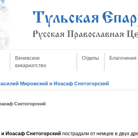
Веневское
Отделы
Благочиния
викариатство
асилий Мирожский и Иоасаф Снетогорский
оасаф Снетогорский
 и Иоасаф Снетогорский
пострадали от немцев в двух д