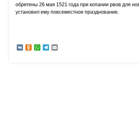
обретены 26 мая 1521 года при копании рвов для но
установил ему повсеместное празднование.
VK
Odnoklassniki
WhatsApp
Telegram
Email