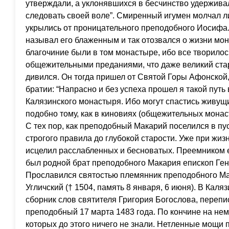
утверждали, а уклонявшихся в бесчинство удержива
следовать своей воле”. Смиренный игумен молчал ли
укрылись от проницательного преподобного Иосифа.
называл его блаженным и так отозвался о жизни мон
благочиние были в том монастыре, ибо все творилос
общежительными преданиями, что даже великий ст
дивился. Он тогда пришел от Святой Горы Афонской, 
братии: “Напрасно и без успеха прошел я такой путь
Калязинского монастыря. Ибо могут спастись живущи
подобно тому, как в киновиях (общежительных монас
С тех пор, как преподобный Макарий поселился в пу
строгого правила до глубокой старости. Уже при жи
исцелил расслабленных и бесноватых. Преемником 
был родной брат преподобного Макария епископ Генн
Прославился святостью племянник преподобного М
Угличский († 1504, память 8 января, 6 июня). В Кал
сборник слов святителя Григория Богослова, переп
преподобный 17 марта 1483 года. По кончине на нем
которых до этого ничего не знали. Нетленные мощи