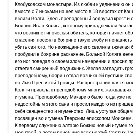
Клобуковском монастыре. Из любви к уединению он 
вместе с 7 иноками нашел место в 18 верстах от К
вблизи Волги. Здесь преподобный водрузил крест и 
Боярин Иван Коляга, которому принадлежали близле
что возникнет иноческая обитель, которая начнет об
спасения посеял в боярине такую злобу и ненависть
убить святого. Но неожиданно его свалила тяжелая 
пробудил в боярине раскаяние. Больной Коляга веле
его ног поведал о своем злом намерении и просил пр
ответил смиренный подвижник. Желая загладить гре
преподобному, боярин отдал возникшей пустыни сво
во Имя Пресвятой Троицы. Распространившаяся мо
Коляги привела к преподобному многих, жаждавших 
игумена. Преподобному Макарию было тогда уже не м
недостойным этого сана и просил каждого из пришед
себя священство и игуменство. Лишь уступая обще
посвящен во игумена Тверским епископом Моисеем.
К первому служению алтарю Божию новый игумен го
молитвой, а потом приобщил всех братий Святых Та