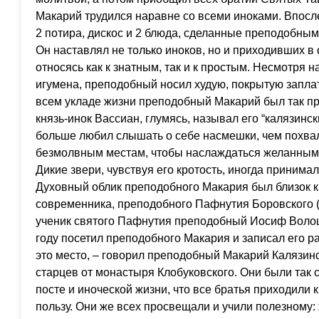
Макарий трудился наравне со всеми иноками. Впосл
2 потира, дискос и 2 блюда, сделанные преподобным
Он наставлял не только иноков, но и приходивших в
относясь как к знатным, так и к простым. Несмотря 
игумена, преподобный носил худую, покрытую запла
всем укладе жизни преподобный Макарий был так пр
князь-инок Вассиан, глумясь, называл его “калязин
больше любил слышать о себе насмешки, чем похвал
безмолвным местам, чтобы наслаждаться желанным 
Дикие звери, чувствуя его кротость, иногда принимал
Духовный облик преподобного Макария был близок к
современника, преподобного Пафнутия Боровского (†
ученик святого Пафнутия преподобный Иосиф Волоцк
году посетил преподобного Макария и записал его ра
это место, – говорил преподобный Макарий Калязинс
старцев от монастыря Клобуковского. Они были так
посте и иноческой жизни, что все братья приходили 
пользу. Они же всех просвещали и учили полезному: