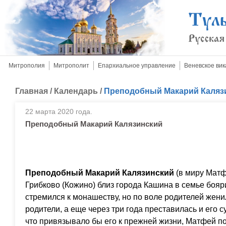
Митрополия
Митрополит
Епархиальное управление
Веневское вик
Главная
/
Календарь
/
Преподобный Макарий Каляз
22 марта 2020 года.
Преподобный Макарий Калязинский
Преподобный Макарий Калязинский
(в миру Матф
Грибково (Кожино) близ города Кашина в семье бояр
стремился к монашеству, но по воле родителей женил
родители, а еще через три года преставилась и его с
что привязывало бы его к прежней жизни, Матфей по