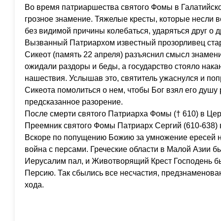
Во время патриаршества святого Фомы в Галатийско
грозное знамение. Тяжелые кресты, которые несли в
без видимой причины колебаться, ударяться друг о д
Вызванный Патриархом известный прозорливец ста
Сикеот (память 22 апреля) разъяснил смысл знамени
ожидали раздоры и беды, а государство стояло нака
нашествия. Услышав это, святитель ужаснулся и по
Сикеота помолиться о нем, чтобы Бог взял его душу
предсказанное разорение.
После смерти святого Патриарха Фомы († 610) в Цер
Преемник святого Фомы Патриарх Сергий (610-638) 
Вскоре по попущению Божию за умножение ересей н
война с персами. Греческие области в Малой Азии 
Иерусалим пал, и Животворящий Крест Господень бы
Персию. Так сбылись все несчастия, предзнаменова
хода.