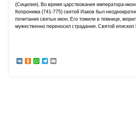
(Сицилия). Во время царствования императора-ико
Копронима (741-775) святой Иаков был неоднократно
почитания святых икон. Его томили в темнице, морил
мужественно переносил страдания. Святой епископ 
VK
Odnoklassniki
WhatsApp
Telegram
Email