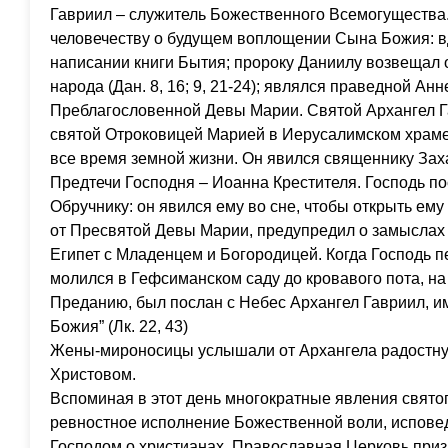
Гавриил – служитель Божественного Всемогущества
человечеству о будущем воплощении Сына Божия: в
написании книги Бытия; пророку Даниилу возвещал 
народа (Дан. 8, 16; 9, 21-24); являлся праведной Ан
Преблагословенной Девы Марии. Святой Архангел Г
святой Отроковицей Марией в Иерусалимском храме
все время земной жизни. Он явился священнику Зах
Предтечи Господня – Иоанна Крестителя. Господь п
Обручнику: он явился ему во сне, чтобы открыть е
от Пресвятой Девы Марии, предупредил о замыслах 
Египет с Младенцем и Богородицей. Когда Господь 
молился в Гефсиманском саду до кровавого пота, на
Преданию, был послан с Небес Архангел Гавриил, им
Божия” (Лк. 22, 43)
Жены-мироносицы услышали от Архангела радостну
Христовом.
Вспоминая в этот день многократные явления святог
ревностное исполнение Божественной воли, исповед
Господом о христианах, Православная Церковь приз