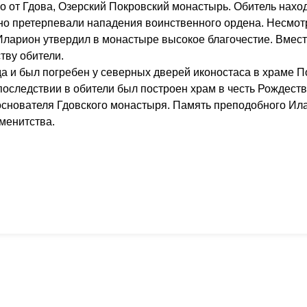
ко от Гдова, Озерский Покровский монастырь. Обитель нахо
нно претерпевали нападения воинственного ордена. Несмот
Иларион утвердил в монастыре высокое благочестие. Вмест
тву обители.
а и был погребен у северных дверей иконостаса в храме П
оследствии в обители был построен храм в честь Рождест
основателя Гдовского монастыря. Память преподобного Ил
именитства.