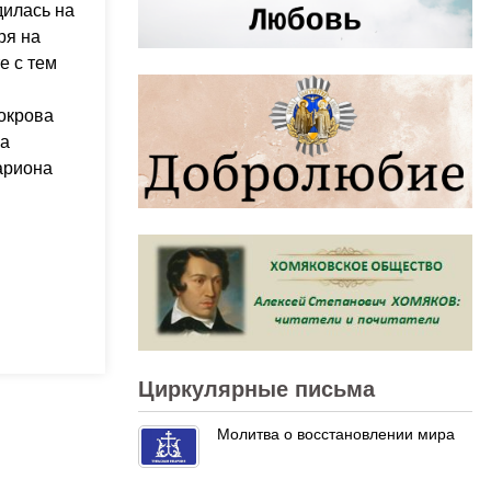
дилась на
ря на
е с тем
окрова
ва
ариона
Циркулярные письма
Молитва о восстановлении мира