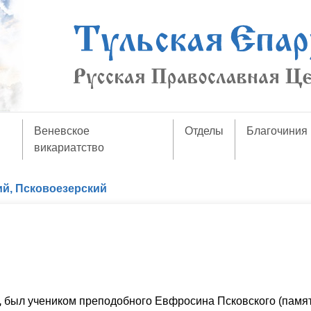
Веневское
Отделы
Благочиния
викариатство
й, Псковоезерский
,
был учеником преподобного Евфросина Псковского (памят