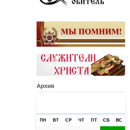
Архив
АВГУСТ 2026
«
»
ПН
ВТ
СР
ЧТ
ПТ
СБ
ВС