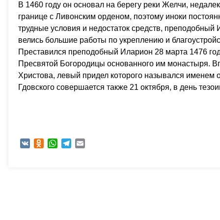
В 1460 году он основал на берегу реки Желчи, недале
границе с Ливонским орденом, поэтому иноки постоя
трудные условия и недостаток средств, преподобный 
велись большие работы по укреплению и благоустройс
Преставился преподобный Иларион 28 марта 1476 год
Пресвятой Богородицы основанного им монастыря. Вп
Христова, левый придел которого назывался именем 
Гдовского совершается также 21 октября, в день тезо
VK
Odnoklassniki
WhatsApp
Telegram
Email