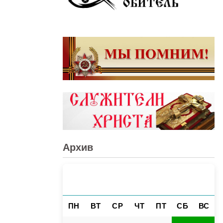
Архив
АВГУСТ 2026
«
»
ПН
ВТ
СР
ЧТ
ПТ
СБ
ВС