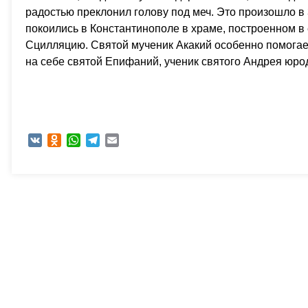
радостью преклонил голову под меч. Это произошло в
покоились в Константинополе в храме, построенном в 
Сцилляцию. Святой мученик Акакий особенно помогае
на себе святой Епифаний, ученик святого Андрея юро
VK
Odnoklassniki
WhatsApp
Telegram
Email