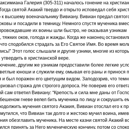
аксимиана Галерия (305-311) началось гонение на христиа
Тогда святой Акакий твердо и открыто исповедал себя хрис
о к высшему военачальнику Вивиану. Вивиан предал святог
оковы и посадили в темницу. Немного спустя мученика вмес
опровождавшие их воины шли быстро, не оказывая узникам
, тяжких оков, голода и жажды. Когда же наконец остановил
, что сподобился страдать за Его Святое Имя. Во время мо
пись!” Этот голос слышали и другие узники, многие из котор
 утвердить в христианской вере.
ючение, другим же узникам предоставили более легкие усл
светлые юноши и служили ему, омывая его раны и принося 
я и был поражен его цветущим видом. Заподозрив, что тем
призвал стража для строгого допроса. Не поверив его ответ
й сам ответил Вивиану: “Крепость и сила мне даны от Госп
бешеном гневе велел бить мученика по лицу и сокрушить ем
одолжить мучения святого Акакия, Вивиан отослал его к п
змутился, что Вивиан так долго и жестоко мучил воина, име
ния обезглавить мученика. На месте казни святой Акакий в
бился принять за Него мученическую кончину, потом со спок