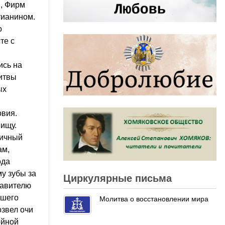
н, Фирм
тианином.
о
те с
ись на
литвы
ых
овия.
пищу.
ничный
ам,
ода
у зубы за
Циркулярные письма
равителю
вшего
Молитва о восстановлении мира
озвел очи
ойной