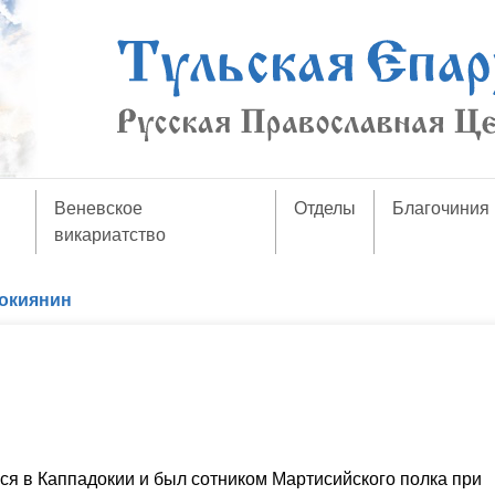
Веневское
Отделы
Благочиния
викариатство
докиянин
ился в Каппадокии и был сотником Мартисийского полка при