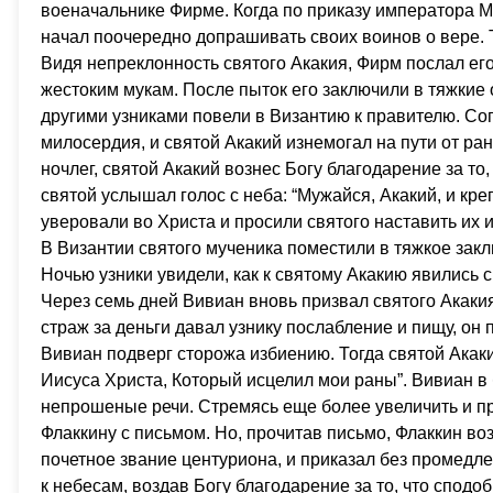
военачальнике Фирме. Когда по приказу императора М
начал поочередно допрашивать своих воинов о вере. 
Видя непреклонность святого Акакия, Фирм послал ег
жестоким мукам. После пыток его заключили в тяжкие 
другими узниками повели в Византию к правителю. С
милосердия, и святой Акакий изнемогал на пути от ран
ночлег, святой Акакий вознес Богу благодарение за то
святой услышал голос с неба: “Мужайся, Акакий, и кре
уверовали во Христа и просили святого наставить их и
В Византии святого мученика поместили в тяжкое закл
Ночью узники увидели, как к святому Акакию явились 
Через семь дней Вивиан вновь призвал святого Акаки
страж за деньги давал узнику послабление и пищу, он 
Вивиан подверг сторожа избиению. Тогда святой Акаки
Иисуса Христа, Который исцелил мои раны”. Вивиан в 
непрошеные речи. Стремясь еще более увеличить и пр
Флаккину с письмом. Но, прочитав письмо, Флаккин во
почетное звание центуриона, и приказал без промедле
к небесам, воздав Богу благодарение за то, что сподо