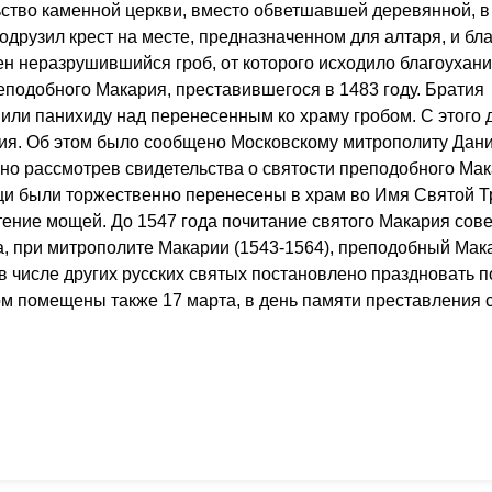
ьство каменной церкви, вместо обветшавшей деревянной, в
рузил крест на месте, предназначенном для алтаря, и бл
ен неразрушившийся гроб, от которого исходило благоухани
еподобного Макария, преставившегося в 1483 году. Братия
ли панихиду над перенесенным ко храму гробом. С этого д
ия. Об этом было сообщено Московскому митрополиту Дан
бно рассмотрев свидетельства о святости преподобного Мак
щи были торжественно перенесены в храм во Имя Святой Т
тение мощей. До 1547 года почитание святого Макария сов
да, при митрополите Макарии (1543-1564), преподобный Мак
 в числе других русских святых постановлено праздновать п
м помещены также 17 марта, в день памяти преставления с