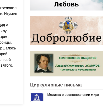
агословил
е. Игумен
ня у
иилу
ария,
роицы.
ершалось
арий
о всей
вятого.
Циркулярные письма
Молитва о восстановлении мира