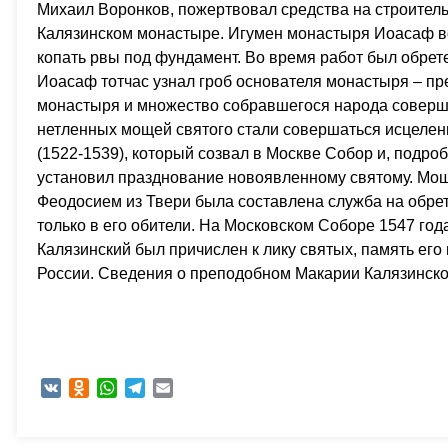
Михаил Воронков, пожертвовал средства на строител
Калязинском монастыре. Игумен монастыря Иоасаф вод
копать рвы под фундамент. Во время работ был обрет
Иоасаф тотчас узнал гроб основателя монастыря – пр
монастыря и множество собравшегося народа соверши
нетленных мощей святого стали совершаться исцелен
(1522-1539), который созвал в Москве Собор и, подро
установил празднование новоявленному святому. Мо
Феодосием из Твери была составлена служба на обре
только в его обители. На Московском Соборе 1547 го
Калязинский был причислен к лику святых, память его
России. Сведения о преподобном Макарии Калязинско
VK
Odnoklassniki
WhatsApp
Telegram
Email