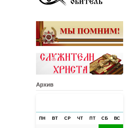
Архив
АВГУСТ 2026
«
»
ПН
ВТ
СР
ЧТ
ПТ
СБ
ВС