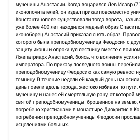
мученицы Анастасии. Когда воцарился Лев Исавр (71
иконопочитателей, он издал приказ повсеместно уни
Константинополе существовали тогда ворота, назыв
уже более 400 лет находился медный образ Спасител
иконоборец Анастасий приказал снять образ. Право
которого была преподобномученица Феодосия с дру
защиту иконы и опрокинул лестницу вместе с воино
Лжепатриарх Анастасий, боясь, что волнения усилят
императора. По приказу последнего воины перебили 
преподобномученицу Феодосию как самую ревностну
темницу. В течение недели ей каждый день наносили 
день повели вдоль города, жестоко избивая по пути.
мученицу и нанес ей смертельную рану, от которой м
святой преподобномученицы, брошенное на землю, 
погребено христианами в монастыре Диокритис в Ко
погребения преподобномученицы Феодосии просла
исцелениями больных.