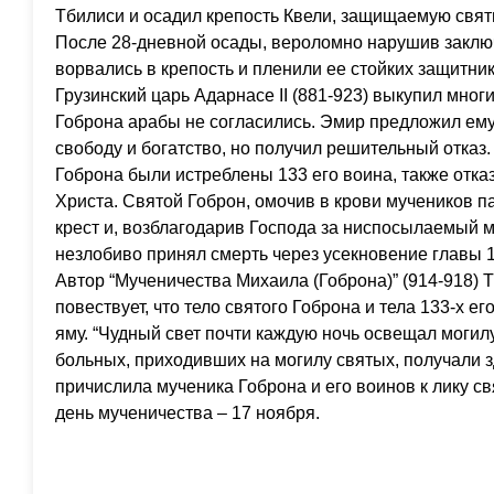
Тбилиси и осадил крепость Квели, защищаемую свят
После 28-дневной осады, вероломно нарушив закл
ворвались в крепость и пленили ее стойких защитник
Грузинский царь Адарнасе II (881-923) выкупил мног
Гоброна арабы не согласились. Эмир предложил ему
свободу и богатство, но получил решительный отказ. 
Гоброна были истреблены 133 его воина, также отка
Христа. Святой Гоброн, омочив в крови мучеников п
крест и, возблагодарив Господа за ниспосылаемый м
незлобиво принял смерть через усекновение главы 1
Автор “Мученичества Михаила (Гоброна)” (914-918) 
повествует, что тело святого Гоброна и тела 133-х 
яму. “Чудный свет почти каждую ночь освещал могил
больных, приходивших на могилу святых, получали з
причислила мученика Гоброна и его воинов к лику св
день мученичества – 17 ноября.