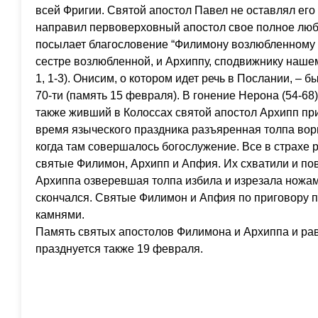
всей Фригии. Святой апостол Павел не оставлял его
направил первоверховный апостол свое полное люб
посылает благословение “Филимону возлюбленному и
сестре возлюбленной, и Архиппу, сподвижнику нашем
1, 1-3). Онисим, о котором идет речь в Послании, –
70-ти (память 15 февраля). В гонение Нерона (54-6
также живший в Колоссах святой апостол Архипп пр
время языческого праздника разъяренная толпа вор
когда там совершалось богослужение. Все в страхе 
святые Филимон, Архипп и Апфия. Их схватили и пов
Архиппа озверевшая толпа избила и изрезала ножами
скончался. Святые Филимон и Апфия по приговору 
камнями.
Память святых апостолов Филимона и Архиппа и р
празднуется также 19 февраля.