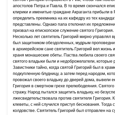
апостолов Петра и Павла. В то время скончался еп
клирики и именитые граждане Акраганта прибыли в 
определить преемника на их кафедру из тех кандида
представлены. Однако папа отклонил их предложен
призвал на епископское служение святого Григория.
Несколько лет святитель Григорий мирно управлял в
был защитником обездоленных, мудрым проповедник
в архиерейском сане святитель Григорий вел жизнь 
храня монашеские обеты. Паства любила своего свят
святого владыки были и недоброжелатели, которые р
Завистники тайно, когда святой Григорий был в храм
подкупленную блудницу, а затем перед народом, ко
провожал своего владыку до дверей дома, вывели е
Григория в смертном грехе прелюбодеяния. Святого 
стражу. Народ пытался защитить владыку, но безусп
лжесвидетельствовала против святителя Григория. К
клеветы, с ней случился приступ беснования. Тогда 
колдовстве. Святитель Григорий был отправлен на с