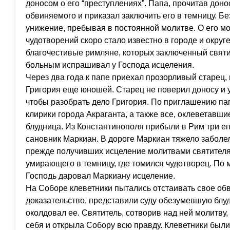
доносом о его “преступлениях”. Папа, прочитав доно
обвиняемого и приказал заключить его в темницу. Б
унижение, пребывая в постоянной молитве. О его м
чудотворений скоро стало известно в городе и округ
благочестивые римляне, которых заключенный святи
больным испрашивал у Господа исцеления.
Через два года к папе приехал прозорливый старец,
Григория еще юношей. Старец не поверил доносу и 
чтобы разобрать дело Григория. По приглашению п
клирики города Акраганта, а также все, оклеветавшие
блудница. Из Константинополя прибыли в Рим три е
сановник Маркиан. В дороге Маркиан тяжело заболел
прежде получивших исцеление молитвами святителя 
умирающего в темницу, где томился чудотворец. По 
Господь даровал Маркиану исцеление.
На Соборе клеветники пытались отстаивать свое обв
доказательство, представили суду обезумевшую блуд
околдовал ее. Святитель, сотворив над ней молитву
себя и открыла Собору всю правду. Клеветники был