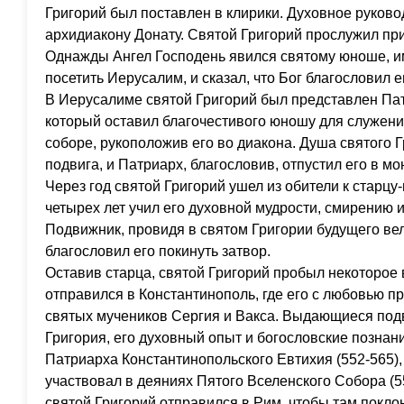
Григорий был поставлен в клирики. Духовное руков
архидиакону Донату. Святой Григорий прослужил при
Однажды Ангел Господень явился святому юноше, 
посетить Иерусалим, и сказал, что Бог благословил 
В Иерусалиме святой Григорий был представлен Пат
который оставил благочестивого юношу для служен
соборе, рукоположив его во диакона. Душа святого 
подвига, и Патриарх, благословив, отпустил его в м
Через год святой Григорий ушел из обители к старцу
четырех лет учил его духовной мудрости, смирению 
Подвижник, провидя в святом Григории будущего вел
благословил его покинуть затвор.
Оставив старца, святой Григорий пробыл некоторое 
отправился в Константинополь, где его с любовью п
святых мучеников Сергия и Вакса. Выдающиеся под
Григория, его духовный опыт и богословские познан
Патриарха Константинопольского Евтихия (552-565),
участвовал в деяниях Пятого Вселенского Собора (5
святой Григорий отправился в Рим, чтобы там покло