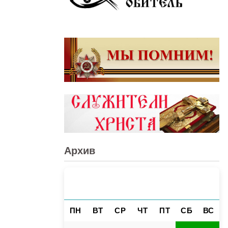
Архив
АВГУСТ 2026
«
»
ПН
ВТ
СР
ЧТ
ПТ
СБ
ВС