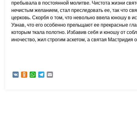
пребывала в постоянной молитве. Чистота жизни свя
нечистым желанием, стал преследовать ее, так что с
церковь. Скорбя о том, что невольно ввела юношу в ис
Узнав, что его особенно прельщают ее прекрасные гл
которым ткала полотно. Избавив себя и юношу от собл
иночество, жил строгим аскетом, а святая Мастридия о
VK
Odnoklassniki
WhatsApp
Telegram
Email