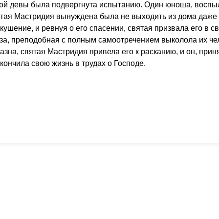
той девы была подвергнута испытанию. Один юноша, воспыл
вятая Мастридия вынуждена была не выходить из дома даже
кушение, и ревнуя о его спасении, святая призвала его в с
аза, преподобная с полным самоотречением выколола их че
азна, святая Мастридия привела его к расканию, и он, прин
кончила свою жизнь в трудах о Господе.