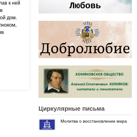
ав к ней
 в
вой дом.
лноком,
яв
Циркулярные письма
Молитва о восстановлении мира