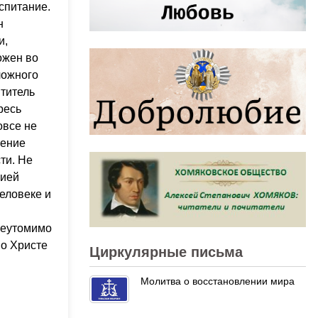
спитание.
н
и,
ожен во
ложного
титель
ресь
овсе не
вение
ти. Не
жией
человеке и
 неутомимо
во Христе
Циркулярные письма
Молитва о восстановлении мира