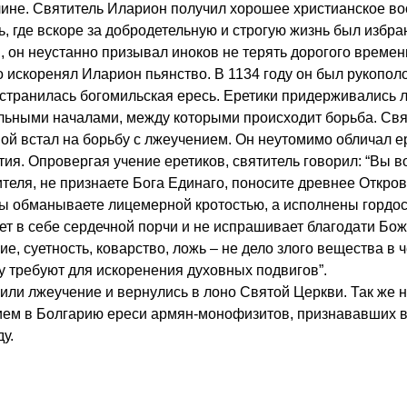
глине. Святитель Иларион получил хорошее христианское во
ь, где вскоре за добродетельную и строгую жизнь был избра
 он неустанно призывал иноков не терять дорогого времен
 искоренял Иларион пьянство. В 1134 году он был рукопол
остранилась богомильская ересь. Еретики придерживались 
ельными началами, между которыми происходит борьба. Свя
ой встал на борьбу с лжеучением. Он неутомимо обличал е
ия. Опровергая учение еретиков, святитель говорил: “Вы в
ителя, не признаете Бога Единаго, поносите древнее Откро
вы обманываете лицемерной кротостью, а исполнены гордос
нает в себе сердечной порчи и не испрашивает благодати Бо
, суетность, коварство, ложь – не дело злого вещества в 
 требуют для искоренения духовных подвигов”.
вили лжеучение и вернулись в лоно Святой Церкви. Так же
ием в Болгарию ереси армян-монофизитов, признававших 
у.