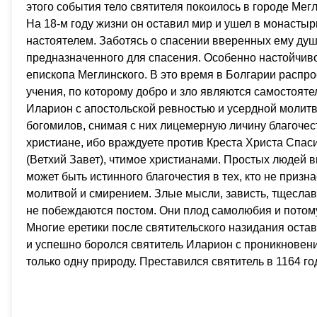
этого события тело святителя покоилось в городе Ме
На 18-м году жизни он оставил мир и ушел в монастыр
настоятелем. Заботясь о спасении вверенных ему душ,
предназначенного для спасения. Особенно настойчиво
епископа Меглинского. В это время в Болгарии распр
учения, по которому добро и зло являются самостоят
Иларион с апостольской ревностью и усердной молитв
богомилов, снимая с них лицемерную личину благочест
христиане, ибо враждуете против Креста Христа Спас
(Ветхий Завет), чтимое христианами. Простых людей 
может быть истинного благочестия в тех, кто не приз
молитвой и смирением. Злые мысли, зависть, тщеславие
не побеждаются постом. Они плод самолюбия и потому
Многие еретики после святительского назидания оста
и успешно боролся святитель Иларион с проникновен
только одну природу. Преставился святитель в 1164 год