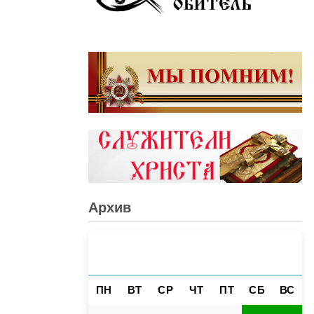
Архив
АВГУСТ 2026
«
»
ПН
ВТ
СР
ЧТ
ПТ
СБ
ВС