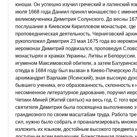
юноши. Он успешно изучил греческий и латинский язы
июля 1668 года Даниил принял монашество с именем
великомученика Димитрия Солунского. До весны 167
послушание в Киевском Кирилловом монастыре, где 
проповедническая деятельность. Черниговский архи
рукоположил Димитрия 23 мая 1675 года во иеромона
иеромонах Димитрий подвизался, проповедуя Слово
монастырях и храмах Украины, Литвы и Белоруссии.
игуменом Максимовской обители, а затем Батуринск
откуда в 1684 году был вызван в Киево-Печерскую Л
архимандрит Варлаам (Ясинский), зная высокую дух
бывшего ученика, его образованность, склонность к н
несомненное литературное дарование, поручил иер
Четиих-Миней (Житий святых) на весь год. С того в
святителя Димитрия была посвящена выполнению эт
грандиозного по своим масштабам труда. Работа тр
сил, нужно было собрать и проанализировать множе
изложить их языком, достойным высокого предмета
доступным всем верующим. Божественная помощь не