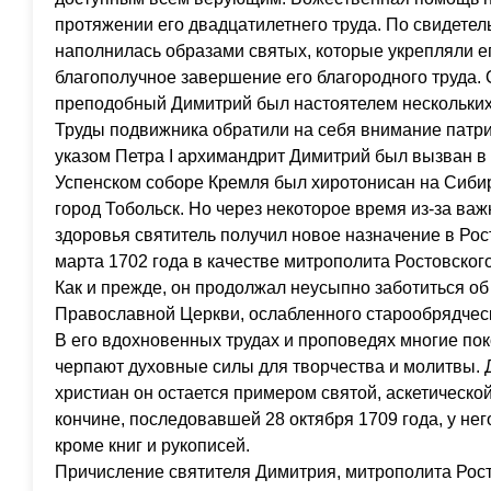
протяжении его двадцатилетнего труда. По свидетел
наполнилась образами святых, которые укрепляли его
благополучное завершение его благородного труда.
преподобный Димитрий был настоятелем нескольких
Труды подвижника обратили на себя внимание патри
указом Петра I архимандрит Димитрий был вызван в М
Успенском соборе Кремля был хиротонисан на Сиби
город Тобольск. Но через некоторое время из-за важ
здоровья святитель получил новое назначение в Рос
марта 1702 года в качестве митрополита Ростовского
Как и прежде, он продолжал неусыпно заботиться об
Православной Церкви, ослабленного старообрядчес
В его вдохновенных трудах и проповедях многие по
черпают духовные силы для творчества и молитвы. 
христиан он остается примером святой, аскетической
кончине, последовавшей 28 октября 1709 года, у не
кроме книг и рукописей.
Причисление святителя Димитрия, митрополита Рост