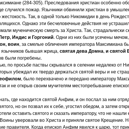
аксимиане (284-305). Преследования христиан особенно об
рце случился пожар. Язычники обвинили христиан в умышл
жестокость. Так, в одной только Никомидии в день Рождес
олящихся. Однако эти бесчеловечные действия не устраши
мали мученическую смерть за Христа. Так, страдальчески с
Петр, Индис и Горгоний
. Одни из них были усечены мечом,
он, воин
, за смелые обличения императора Максимиана б
ук язычников бывшая жрица,
святая дева Домна
,
и святой
ов были погребены.
, по просьбе паствы скрывался в селении недалеко от Н
оторых убеждал их твердо держаться святой веры и не стра
Феофилом
, было перехвачено и передано императору Макс
 так и не открыв своим мучителям местопребывание еписко
ать, где находится святой Анфим, и он послал за ним отря
того, но он позвал их к себе, угостил обедом, а затем откр
 хотели оставить святого и сказать императору, что не нашли 
. Воины уверовали во Христа и приняли святое Крещение. Н
ние правителя. Когда епископ Анфим явился к царю, тот при