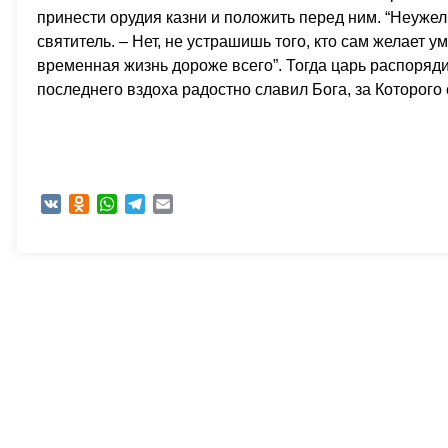
принести орудия казни и положить перед ним. “Неужел
святитель. – Нет, не устрашишь того, кто сам желает 
временная жизнь дороже всего”. Тогда царь распоряди
последнего вздоха радостно славил Бога, за Которого 
VK
Odnoklassniki
WhatsApp
Telegram
Email