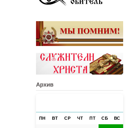
Архив
АВГУСТ 2026
«
»
ПН
ВТ
СР
ЧТ
ПТ
СБ
ВС