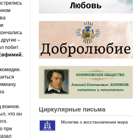
острились
енном
тва
ли
кончались
 другие –
ыл побит
 Евфимий
,
икомидии.
шиться
имиану.
па
д воинов.
Циркулярные письма
ыл, что он
его.
Молитва о восстановлении мира
о при
казал