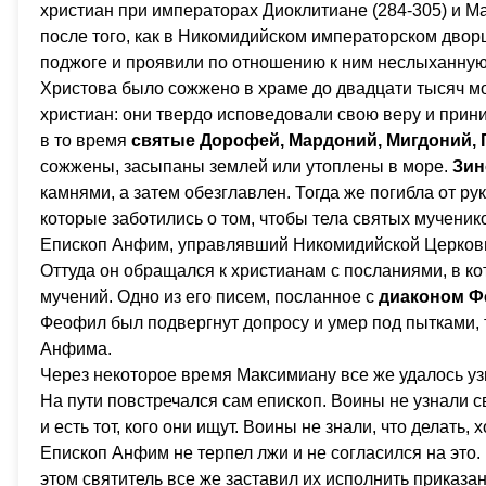
христиан при императорах Диоклитиане (284-305) и М
после того, как в Никомидийском императорском дво
поджоге и проявили по отношению к ним неслыханную 
Христова было сожжено в храме до двадцати тысяч м
христиан: они твердо исповедовали свою веру и прини
в то время
святые Дорофей, Мардоний, Мигдоний, 
сожжены, засыпаны землей или утоплены в море.
Зин
камнями, а затем обезглавлен. Тогда же погибла от р
которые заботились о том, чтобы тела святых мученик
Епископ Анфим, управлявший Никомидийской Церковью
Оттуда он обращался к христианам с посланиями, в к
мучений. Одно из его писем, посланное с
диаконом 
Феофил был подвергнут допросу и умер под пытками,
Анфима.
Через некоторое время Максимиану все же удалось узн
На пути повстречался сам епископ. Воины не узнали свя
и есть тот, кого они ищут. Воины не знали, что делать,
Епископ Анфим не терпел лжи и не согласился на это
этом святитель все же заставил их исполнить приказа