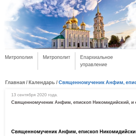
Митрополия
Митрополит
Епархиальное
управление
Главная
/
Календарь
/
Священномученик Анфим, еписк
13 сентября 2020 года.
Священномученик Анфим, епископ Никомидийский, и с
Священномученик Анфим, епископ Никомидийский,