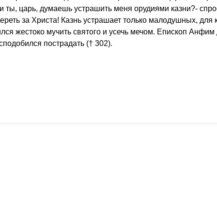
и ты, царь, думаешь устрашить меня орудиями казни?- спр
умереть за Христа! Казнь устрашает только малодушных, для
лся жестоко мучить святого и усечь мечом. Епископ Анфим
сподобился пострадать († 302).