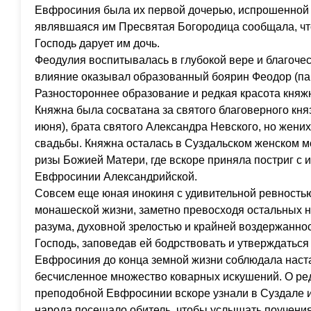
Евфросиния была их первой дочерью, испрошенной 
являвшаяся им Пресвятая Богородица сообщала, чт
Господь дарует им дочь.
Феодулия воспитывалась в глубокой вере и благоче
влияние оказывал образованный боярин Феодор (пам
Разностороннее образование и редкая красота княж
Княжна была сосватана за святого благоверного кня
июня), брата святого Александра Невского, но жени
свадьбы. Княжна осталась в Суздальском женском 
ризы Божией Матери, где вскоре приняла постриг с 
Евфросинии Александрийской.
Совсем еще юная инокиня с удивительной ревность
монашеской жизни, заметно превосходя остальных 
разума, духовной зрелостью и крайней воздержанно
Господь, заповедав ей бодрствовать и утверждаться
Евфросиния до конца земной жизни соблюдала наст
бесчисленное множество коварных искушений. О ре
преподобной Евфросинии вскоре узнали в Суздале и
народа посещало обитель, чтобы услышать поучени