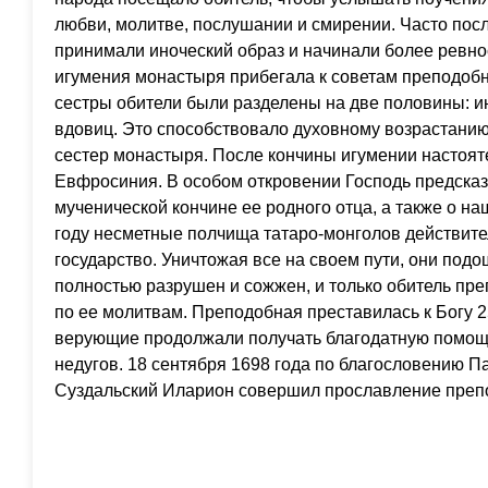
любви, молитве, послушании и смирении. Часто посл
принимали иноческий образ и начинали более ревно
игумения монастыря прибегала к советам преподоб
сестры обители были разделены на две половины: и
вдовиц. Это способствовало духовному возрастанию
сестер монастыря. После кончины игумении настоя
Евфросиния. В особом откровении Господь предска
мученической кончине ее родного отца, а также о на
году несметные полчища татаро-монголов действите
государство. Уничтожая все на своем пути, они под
полностью разрушен и сожжен, и только обитель пр
по ее молитвам. Преподобная преставилась к Богу 25
верующие продолжали получать благодатную помощ
недугов. 18 сентября 1698 года по благословению 
Суздальский Иларион совершил прославление преп