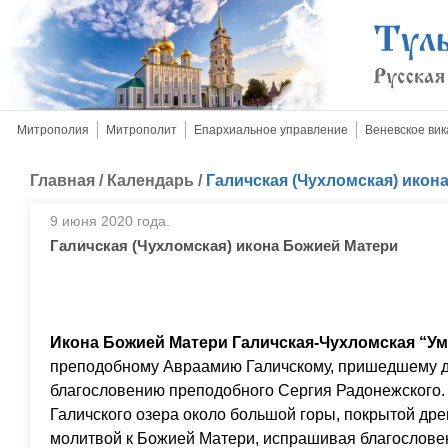
Митрополия
Митрополит
Епархиальное управление
Веневское вик
Главная
/
Календарь
/
Галичская (Чухломская) икон
9 июня 2020 года.
Галичская (Чухломская) икона Божией Матери
Икона Божией Матери Галичская-Чухломская “У
преподобному Авраамию Галичскому, пришедшему д
благословению преподобного Сергия Радонежского.
Галичского озера около большой горы, покрытой дре
молитвой к Божией Матери, испрашивая благослове