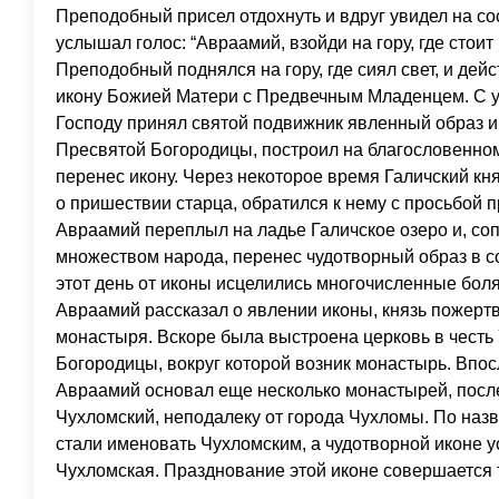
Преподобный присел отдохнуть и вдруг увидел на сос
услышал голос: “Авраамий, взойди на гору, где стоит
Преподобный поднялся на гору, где сиял свет, и де
икону Божией Матери с Предвечным Младенцем. С 
Господу принял святой подвижник явленный образ 
Пресвятой Богородицы, построил на благословенном
перенес икону. Через некоторое время Галичский кн
о пришествии старца, обратился к нему с просьбой 
Авраамий переплыл на ладье Галичское озеро и, с
множеством народа, перенес чудотворный образ в с
этот день от иконы исцелились многочисленные бол
Авраамий рассказал о явлении иконы, князь пожертв
монастыря. Вскоре была выстроена церковь в честь
Богородицы, вокруг которой возник монастырь. Впо
Авраамий основал еще несколько монастырей, посл
Чухломский, неподалеку от города Чухломы. По наз
стали именовать Чухломским, а чудотворной иконе у
Чухломская. Празднование этой иконе совершается т