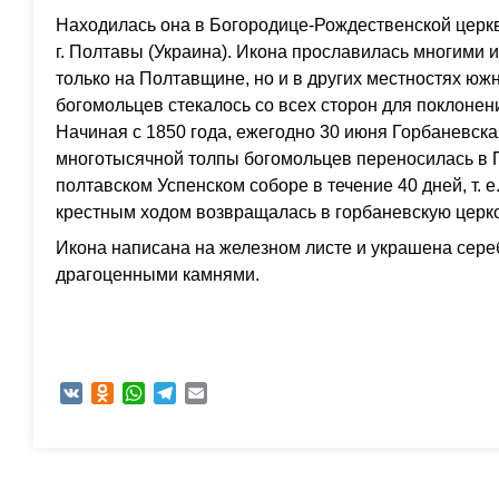
Находилась она в Богородице-Рождественской церкв
г. Полтавы (Украина). Икона прославилась многими 
только на Полтавщине, но и в других местностях юж
богомольцев стекалось со всех сторон для поклоне
Начиная с 1850 года, ежегодно 30 июня Горбаневск
многотысячной толпы богомольцев переносилась в П
полтавском Успенском соборе в течение 40 дней, т. е.
крестным ходом возвращалась в горбаневскую церк
Икона написана на железном листе и украшена сере
драгоценными камнями.
VK
Odnoklassniki
WhatsApp
Telegram
Email