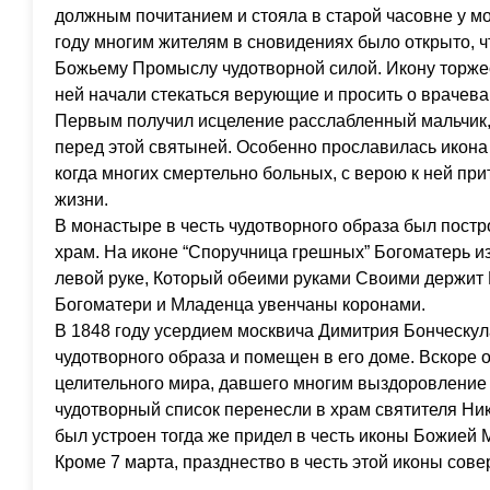
должным почитанием и стояла в старой часовне у мо
году многим жителям в сновидениях было открыто, ч
Божьему Промыслу чудотворной силой. Икону торжес
ней начали стекаться верующие и просить о врачева
Первым получил исцеление расслабленный мальчик, 
перед этой святыней. Особенно прославилась икона
когда многих смертельно больных, с верою к ней пр
жизни.
В монастыре в честь чудотворного образа был пост
храм. На иконе “Споручница грешных” Богоматерь 
левой руке, Который обеими руками Своими держит 
Богоматери и Младенца увенчаны коронами.
В 1848 году усердием москвича Димитрия Бонческула
чудотворного образа и помещен в его доме. Вскоре 
целительного мира, давшего многим выздоровление 
чудотворный список перенесли в храм святителя Ни
был устроен тогда же придел в честь иконы Божией 
Кроме 7 марта, празднество в честь этой иконы сове