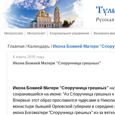
Митрополия
Митрополит
Епархиальное управление
Веневское вик
Главная
/
Календарь
/
Икона Божией Матери “Спор
6 марта 2020 года.
Икона Божией Матери “Споручница грешных”
Икона Божией Матери “Споручница грешных”
наз
сохранившейся на иконе: “Аз Споручница грешных 
Впервые этот образ прославился чудесами в Никол
монастыре бывшей Орловской губернии в середине 
икона Богоматери “Споручница грешных” из-за ветхо