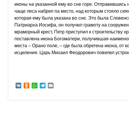
иконы на указанной ему во сне горе. Отправившись 
чаще леса набрел па место, над которым стояло сияни
которая ему была указана во сне. Это была Словенс
Патриарха Иосифа, он получил грамоту на сооружен
мраморный крест, Петр приступил к строительству хр
поставлена икона Богоматери, получившая наимено
места – Орано поле, – где была обретена икона, от 
исцеления. Царь Михаил Феодорович повелел устрои
VK
Odnoklassniki
WhatsApp
Telegram
Email