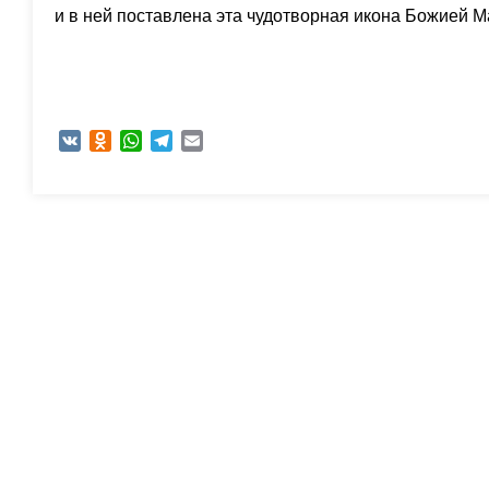
и в ней поставлена эта чудотворная икона Божией М
VK
Odnoklassniki
WhatsApp
Telegram
Email