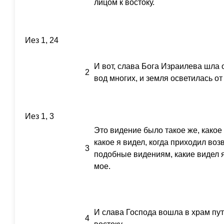
лицом к востоку.
Иез 1, 24
И вот, слава Бога Израилева шла о
2
вод многих, и земля осветилась от
Иез 1, 3
Это видение было такое же, какое 
какое я видел, когда приходил возв
3
подобные видениям, какие видел я
мое.
И слава Господа вошла в храм пу
4