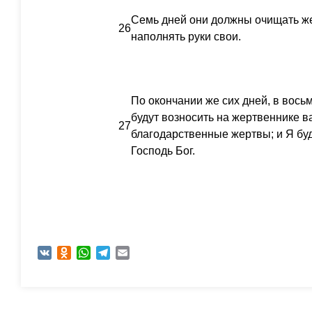
Семь дней они должны очищать же
26
наполнять руки свои.
По окончании же сих дней, в вось
будут возносить на жертвеннике 
27
благодарственные жертвы; и Я буд
Господь Бог.
VK
Odnoklassniki
WhatsApp
Telegram
Email