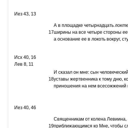
Иез 43, 13
А в площадке четырнадцать
локт
17
ширины на все четыре стороны ее, 
а основание ее в локоть вокруг, ст
Исх 40, 16
Лев 8, 11
И сказал он мне: сын человеческий
18
уставы жертвенника к тому дню, ко
приношения на нем всесожжений и
Иез 40, 46
Священникам от колена Левиина, 
19
приближающимся ко Мне, чтобы сл