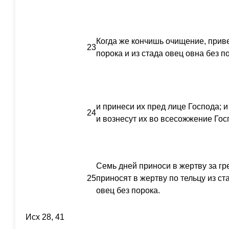
Когда же кончишь очищение, приве
23
порока и из стада овец овна без п
и принеси их пред лице Господа; и
24
и вознесут их во всесожжение Гос
Семь дней приноси в жертву за гре
25
приносят в жертву по тельцу из ст
овец без порока.
Исх 28, 41