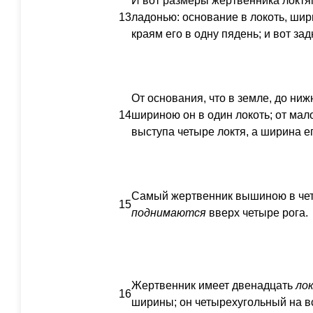
И вот размеры жертвенника локтя
13
ладонью: основание в локоть, шири
краям его в одну пядень; и вот за
От основания, что в земле, до ниж
14
шириною он в один локоть; от мал
выступа четыре локтя, а ширина ег
Самый жертвенник вышиною в четы
15
поднимаются
вверх четыре рога.
Жертвенник имеет двенадцать
ло
16
ширины; он четырехугольный на в