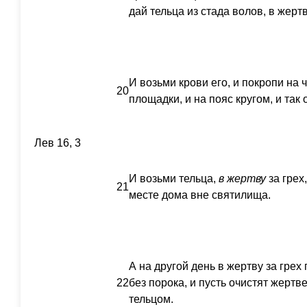
дай тельца из стада волов, в жертв
И возьми крови его, и покропи на ч
20
площадки, и на пояс кругом, и так 
Лев 16, 3
И возьми тельца,
в жертву
за грех
21
месте дома вне святилища.
А на другой день в жертву за грех 
22
без порока, и пусть очистят жертв
тельцом.