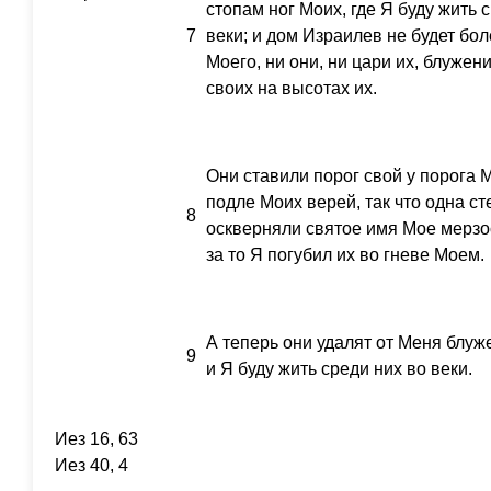
стопам ног Моих, где Я буду жить
7
веки; и дом Израилев не будет бо
Моего, ни они, ни цари их, блуже
своих на высотах их.
Они ставили порог свой у порога 
подле Моих верей, так что одна с
8
оскверняли святое имя Мое мерзос
за то Я погубил их во гневе Моем.
А теперь они удалят от Меня блуж
9
и Я буду жить среди них во веки.
Иез 16, 63
Иез 40, 4