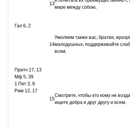
и почитать их преимущественно с 
13
мире между собою.
Гал 6, 2
Умоляем также вас, братия, враз
14
малодушных, поддерживайте слабы
всем.
Притч 17, 13
Мф 5, 39
1 Пет 3, 9
Рим 12, 17
Смотрите, чтобы кто кому не возда
15
ищите добра и друг другу и всем.