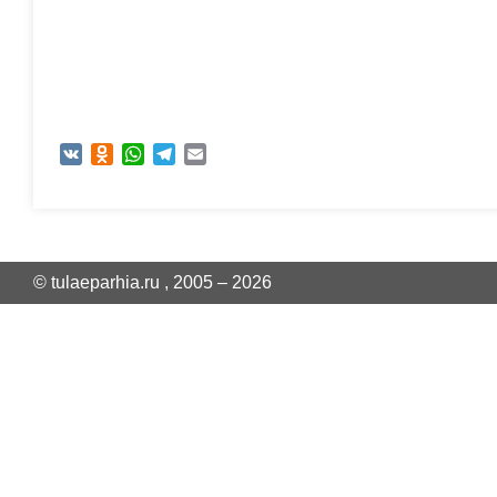
VK
Odnoklassniki
WhatsApp
Telegram
Email
© tulaeparhia.ru , 2005 – 2026