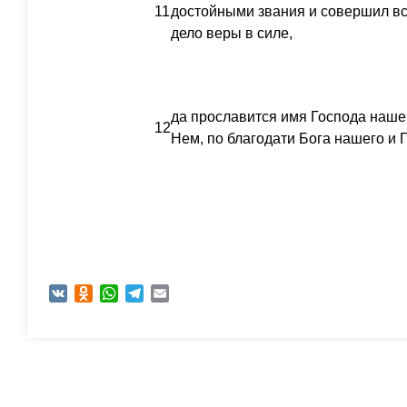
11
достойными звания и совершил вс
дело веры в силе,
да прославится имя Господа нашег
12
Нем, по благодати Бога нашего и 
VK
Odnoklassniki
WhatsApp
Telegram
Email