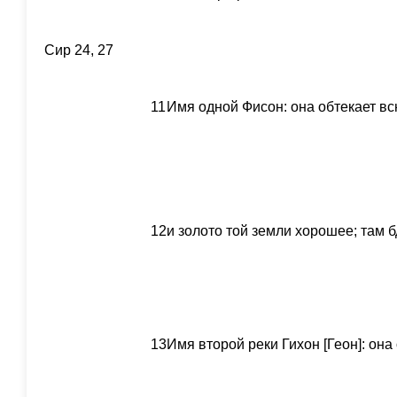
Сир 24, 27
11
Имя одной Фисон: она обтекает всю
12
и золото той земли хорошее; там б
13
Имя второй реки Гихон [Геон]: она