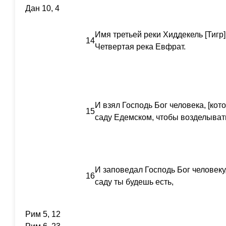
Дан 10, 4
Имя третьей реки Хиддекель [Тигр]
14
Четвертая река Евфрат.
И взял Господь Бог человека, [кото
15
саду Едемском, чтобы возделывать
И заповедал Господь Бог человеку,
16
саду ты будешь есть,
Рим 5, 12