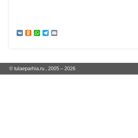
VK
Odnoklassniki
WhatsApp
Telegram
Email
© tulaeparhia.ru , 2005 – 2026