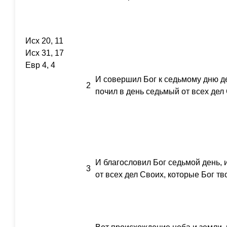
Исх 20, 11
Исх 31, 17
Евр 4, 4
И совершил Бог к седьмому дню де
2
почил в день седьмый от всех дел
И благословил Бог седьмой день, и
3
от всех дел Своих, которые Бог тв