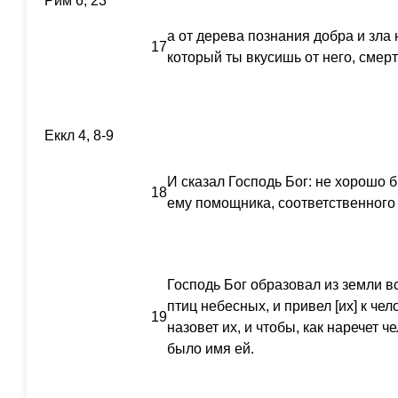
Рим 6, 23
а от дерева познания добра и зла н
17
который ты вкусишь от него, смер
Еккл 4, 8-9
И сказал Господь Бог: не хорошо 
18
ему помощника, соответственного 
Господь Бог образовал из земли в
птиц небесных, и привел [их] к чел
19
назовет их, и чтобы, как наречет ч
было имя ей.