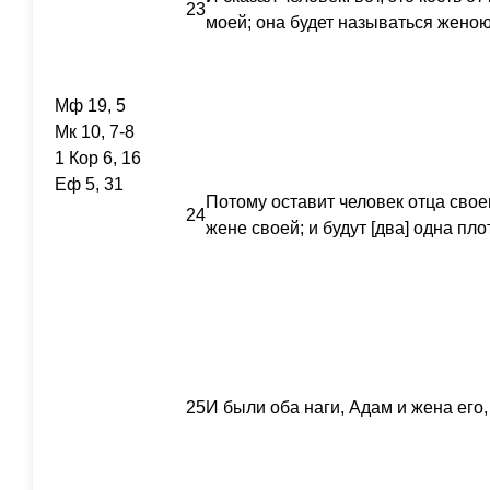
23
моей; она будет называться женою,
Мф 19, 5
Мк 10, 7-8
1 Кор 6, 16
Еф 5, 31
Потому оставит человек отца свое
24
жене своей; и будут [два] одна пло
25
И были оба наги, Адам и жена его,