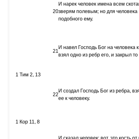
И нарек человек имена всем скот
20
зверям полевым; но для человека
подобного ему.
И навел Господь Бог на человека кр
21
взял одно из ребр его, и закрыл то
1 Тим 2, 13
И создал Господь Бог из ребра, взя
22
ее к человеку.
1 Кор 11, 8
И сказал человек: вот, это кость от