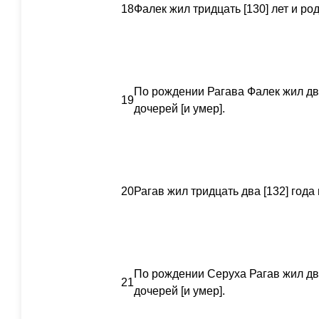
18
Фалек жил тридцать [130] лет и ро
По рождении Рагава Фалек жил две
19
дочерей [и умер].
20
Рагав жил тридцать два [132] года
По рождении Серуха Рагав жил две
21
дочерей [и умер].