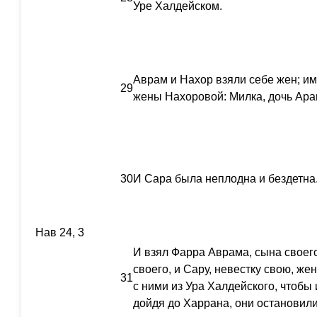
Уре Халдейском.
Аврам и Нахор взяли себе жен; и
29
жены Нахоровой: Милка, дочь Аран
30
И Сара была неплодна и бездетна
Нав 24, 3
И взял Фарра Аврама, сына своего
своего, и Сару, невестку свою, же
31
с ними из Ура Халдейского, чтобы
дойдя до Харрана, они остановили