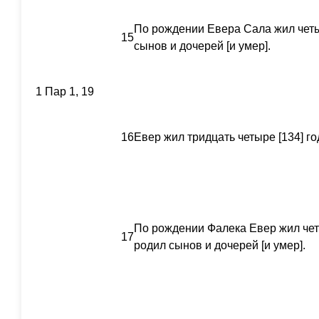
По рождении Евера Сала жил четыр
15
сынов и дочерей [и умер].
1 Пар 1, 19
16
Евер жил тридцать четыре [134] го
По рождении Фалека Евер жил четы
17
родил сынов и дочерей [и умер].