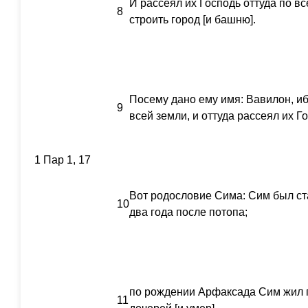
И рассеял их Господь оттуда по вс
8
строить город [и башню].
Посему дано ему имя: Вавилон, и
9
всей земли, и оттуда рассеял их Г
1 Пар 1, 17
Вот родословие Сима: Сим был ста
10
два года после потопа;
по рождении Арфаксада Сим жил п
11