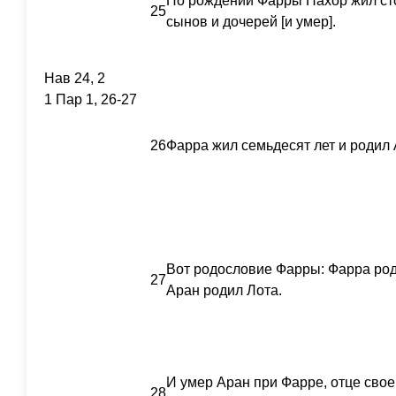
По рождении Фарры Нахор жил сто 
25
сынов и дочерей [и умер].
Нав 24, 2
1 Пар 1, 26-27
26
Фарра жил семьдесят лет и родил
Вот родословие Фарры: Фарра род
27
Аран родил Лота.
И умер Аран при Фарре, отце свое
28