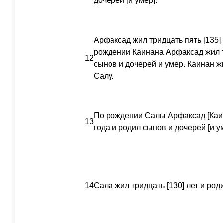
дочерей [и умер].
Арфаксад жил тридцать пять [135] 
рождении Каинана Арфаксад жил т
12
сынов и дочерей и умер. Каинан жи
Салу.
По рождении Салы Арфаксад [Каин
13
года и родил сынов и дочерей [и у
14
Сала жил тридцать [130] лет и род