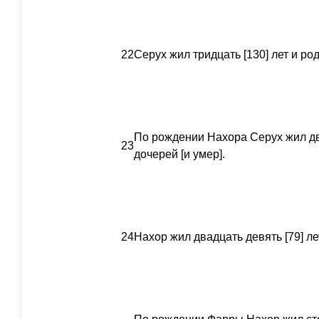
22
Серух жил тридцать [130] лет и ро
По рождении Нахора Серух жил дв
23
дочерей [и умер].
24
Нахор жил двадцать девять [79] ле