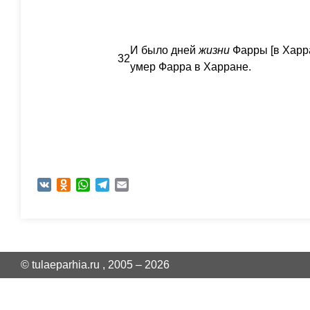
И было дней
жизни
Фарры [в Харра
32
умер Фарра в Харране.
VK
Odnoklassniki
WhatsApp
Telegram
Email
© tulaeparhia.ru , 2005 – 2026