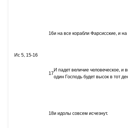
16
и на все корабли Фарсисские, и н
Ис 5, 15-16
И падет величие человеческое, и 
17
один Господь будет высок в тот де
18
и идолы совсем исчезнут.