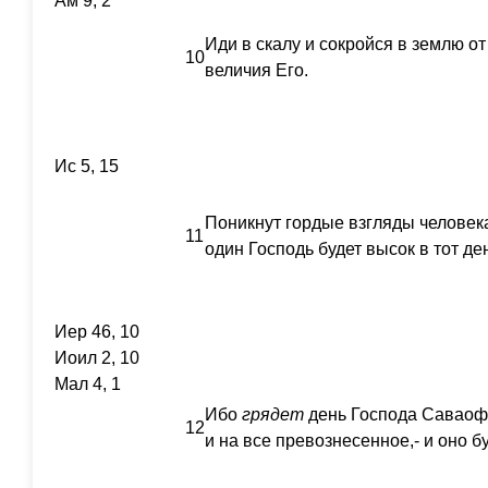
Ам 9, 2
Иди в скалу и сокройся в землю от
10
величия Его.
Ис 5, 15
Поникнут гордые взгляды человека
11
один Господь будет высок в тот де
Иер 46, 10
Иоил 2, 10
Мал 4, 1
Ибо
грядет
день Господа Саваофа
12
и на все превознесенное,- и оно б