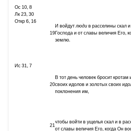
Ос 10, 8
Лк 23, 30
Откр 6, 16
И войдут
люди
в расселины скал и
19
Господа и от славы величия Его, к
землю.
Ис 31, 7
В тот день человек бросит крота
20
своих идолов и золотых своих идо
поклонения им,
чтобы войти в ущелья скал и в рас
21
от славы величия Его, когда Он в