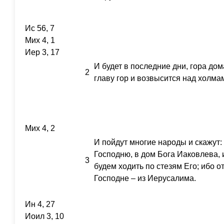
Ис 56, 7
Мих 4, 1
Иер 3, 17
И будет в последние дни, гора до
2
главу гор и возвысится над холмам
Мих 4, 2
И пойдут многие народы и скажут: 
Господню, в дом Бога Иаковлева, 
3
будем ходить по стезям Его; ибо о
Господне – из Иерусалима.
Ин 4, 27
Иоил 3, 10