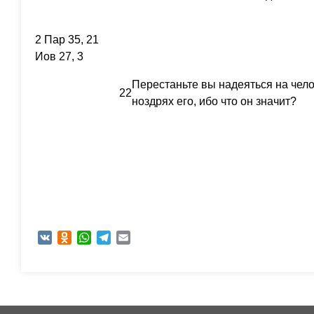
2 Пар 35, 21
Иов 27, 3
Перестаньте вы надеяться на чело
22
ноздрях его, ибо что он значит?
VK
Odnoklassniki
WhatsApp
Telegram
Email