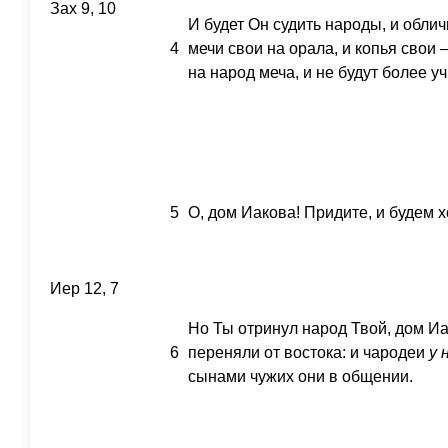
Зах 9, 10
И будет Он судить народы, и обли
4
мечи свои на орала, и копья свои 
на народ меча, и не будут более у
5
О, дом Иакова! Придите, и будем х
Иер 12, 7
Но Ты отринул народ Твой, дом Иа
6
переняли от востока: и чародеи
у
сынами чужих они в общении.