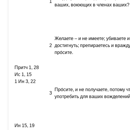
1
ваших, воюющих в членах ваших?
Желаете – и не имеете; убиваете и
2
достигнуть; препираетесь и вражду
про́сите.
Притч 1, 28
Ис 1, 15
1 Ин 3, 22
Про́сите, и не получаете, потому ч
3
употребить для ваших вожделений
Ин 15, 19