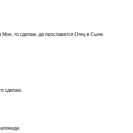
я Мое, то сделаю, да прославится Отец в Сыне.
то сделаю.
заповеди.