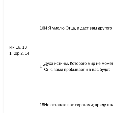
16
И Я умолю Отца, и даст вам другого
Ин 16, 13
1 Кор 2, 14
Духа истины, Которого мир не может 
17
Он с вами пребывает и в вас будет.
18
Не оставлю вас сиротами; приду к в