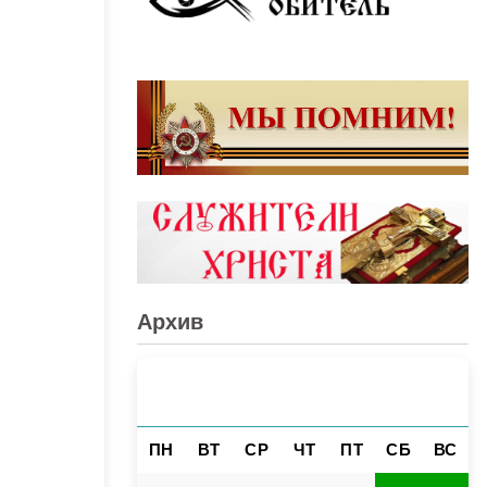
Архив
АВГУСТ 2026
«
»
ПН
ВТ
СР
ЧТ
ПТ
СБ
ВС