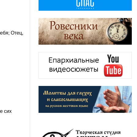
ебя; Отец,
е сих