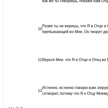
как же ты говоришь, покажи нам От
Разве ты не веришь, что Я в Отце и
10
пребывающий во Мне, Он творит де
11
Верьте Мне, что Я в Отце и Отец во 
Истинно, истинно говорю вам: верую
12
сотворит, потому что Я к Отцу Моему