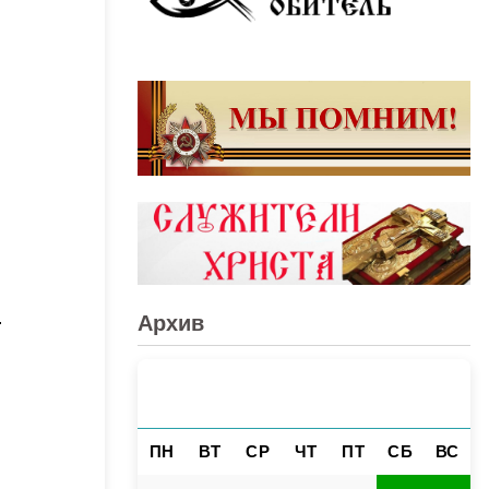
.
Архив
АВГУСТ 2026
«
»
ПН
ВТ
СР
ЧТ
ПТ
СБ
ВС