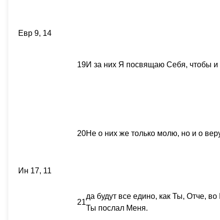
Евр 9, 14
19
И за них Я посвящаю Себя, чтобы и
20
Не о них же только молю, но и о ве
Ин 17, 11
да будут все едино, как Ты, Отче, во
21
Ты послал Меня.