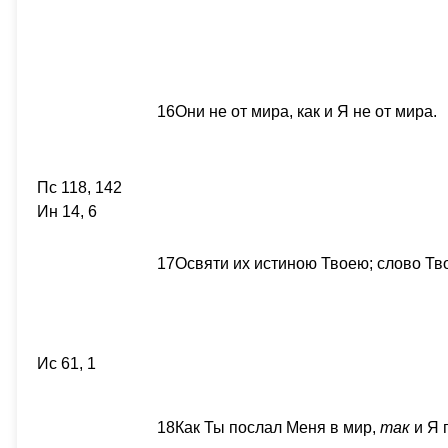
16
Они не от мира, как и Я не от мира.
Пс 118, 142
Ин 14, 6
17
Освяти их истиною Твоею; слово Тво
Ис 61, 1
18
Как Ты послал Меня в мир,
так
и Я 