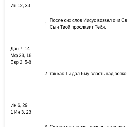
Ин 12, 23
После сих слов Иисус возвел очи Св
1
Сын Твой прославит Тебя,
Дан 7, 14
Мф 28, 18
Евр 2, 5-8
2
так как Ты дал Ему власть над всяко
Ин 6, 29
1 Ин 3, 23
3
Сия же есть жизнь вечная, да знают