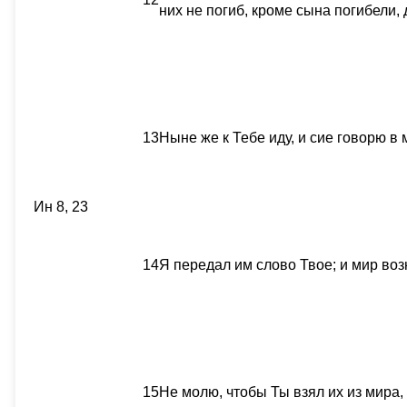
них не погиб, кроме сына погибели, 
13
Ныне же к Тебе иду, и сие говорю в
Ин 8, 23
14
Я передал им слово Твое; и мир возн
15
Не молю, чтобы Ты взял их из мира, 