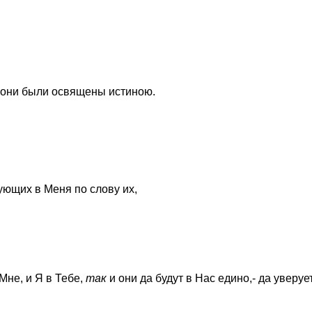
 они были освящены истиною.
рующих в Меня по слову их,
 Мне, и Я в Тебе,
так
и они да будут в Нас едино,- да уверует