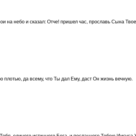
ои на небо и сказал: Отче! пришел час, прославь Сына Твое
ю плотью, да всему, что Ты дал Ему, даст Он жизнь вечную.
 Тебя, единого истинного Бога, и посланного Тобою Иисуса 