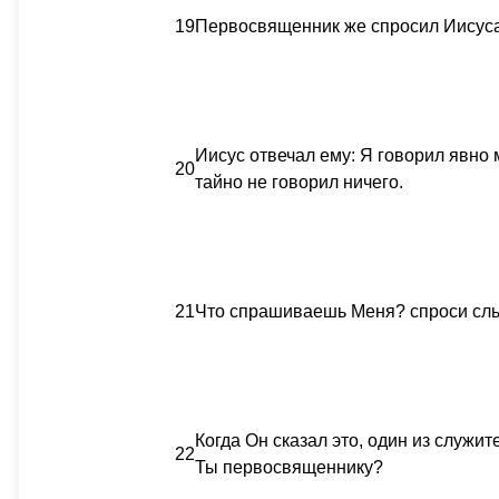
19
Первосвященник же спросил Иисуса 
Иисус отвечал ему: Я говорил явно м
20
тайно не говорил ничего.
21
Что спрашиваешь Меня? спроси слыша
Когда Он сказал это, один из служит
22
Ты первосвященнику?