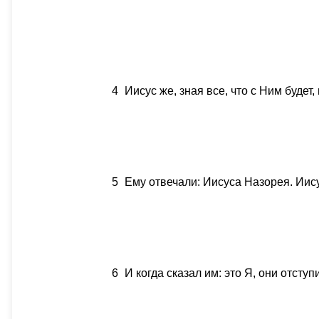
4
Иисус же, зная все, что с Ним будет
5
Ему отвечали: Иисуса Назорея. Иисус
6
И когда сказал им: это Я, они отсту