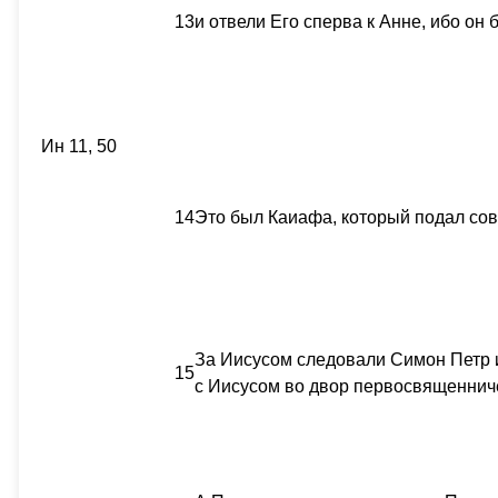
13
и отвели Его сперва к Анне, ибо он
Ин 11, 50
14
Это был Каиафа, который подал сов
За Иисусом следовали Симон Петр и
15
с Иисусом во двор первосвященнич