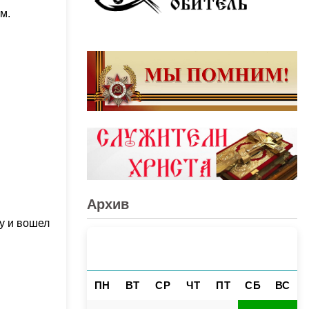
м.
Архив
у и вошел
АВГУСТ 2026
«
»
ПН
ВТ
СР
ЧТ
ПТ
СБ
ВС