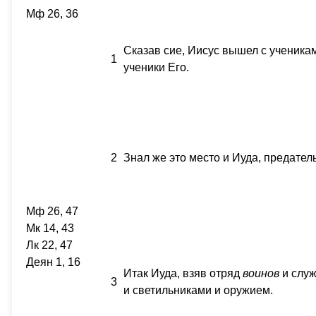
Мф 26, 36
Сказав сие, Иисус вышел с ученикам
1
ученики Его.
2
Знал же это место и Иуда, предател
Мф 26, 47
Мк 14, 43
Лк 22, 47
Деян 1, 16
Итак Иуда, взяв отряд
воинов
и служ
3
и светильниками и оружием.