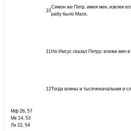
Симон же Петр, имея меч, извлек ег
10
рабу было Малх.
11
Но Иисус сказал Петру: вложи меч 
12
Тогда воины и тысяченачальник и сл
Мф 26, 57
Мк 14, 53
Лк 22, 54