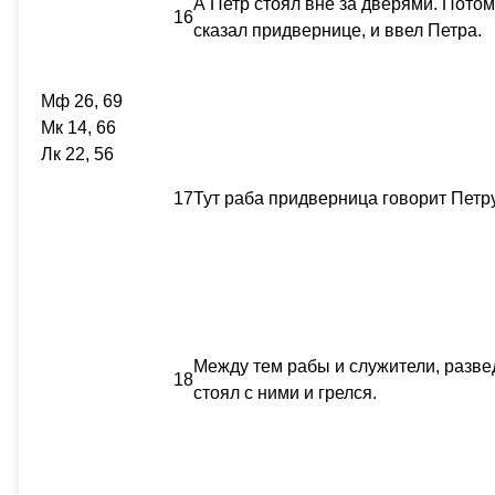
А Петр стоял вне за дверями. Потом
16
сказал придвернице, и ввел Петра.
Мф 26, 69
Мк 14, 66
Лк 22, 56
17
Тут раба придверница говорит Петру:
Между тем рабы и служители, развед
18
стоял с ними и грелся.