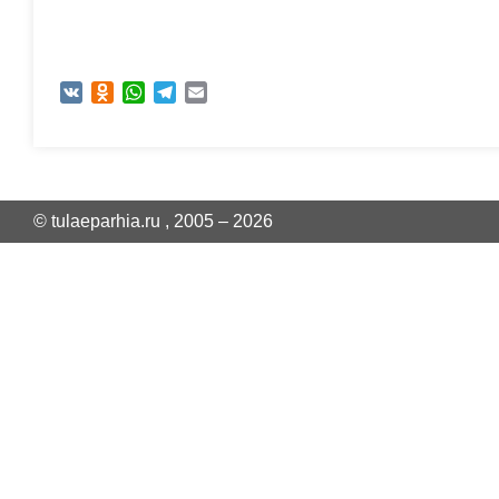
VK
Odnoklassniki
WhatsApp
Telegram
Email
© tulaeparhia.ru , 2005 – 2026