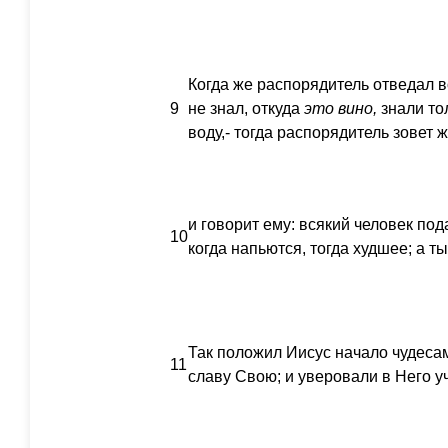
Когда же распорядитель отведал в
9
не знал, откуда
это
вино,
знали то
воду,- тогда распорядитель зовет 
и говорит ему: всякий человек под
10
когда напьются, тогда худшее; а т
Так положил Иисус начало чудесам
11
славу Свою; и уверовали в Него у