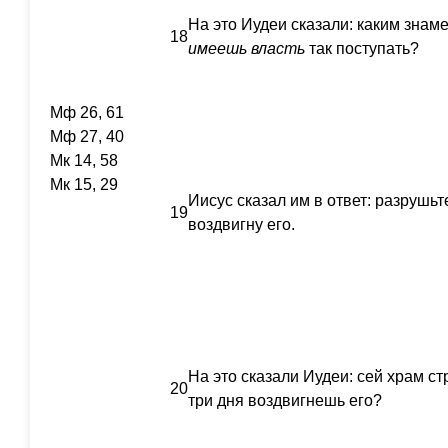
На это Иудеи сказали: каким знам
18
имеешь
власть
так поступать?
Мф 26, 61
Мф 27, 40
Мк 14, 58
Мк 15, 29
Иисус сказал им в ответ: разрушьте
19
воздвигну его.
На это сказали Иудеи: сей храм ст
20
три дня воздвигнешь его?