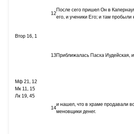
После сего пришел Он в Капернаум
12
его, и ученики Его; и там пробыли
Втор 16, 1
13
Приближалась Пасха Иудейская, 
Мф 21, 12
Мк 11, 15
Лк 19, 45
и нашел, что в храме продавали во
14
меновщики денег.