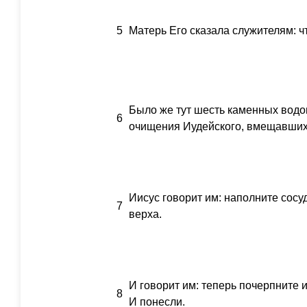
5
Матерь Его сказала служителям: чт
Было же тут шесть каменных вод
6
очищения Иудейского, вмещавших 
Иисус говорит им: наполните сосу
7
верха.
И говорит им: теперь почерпните 
8
И понесли.