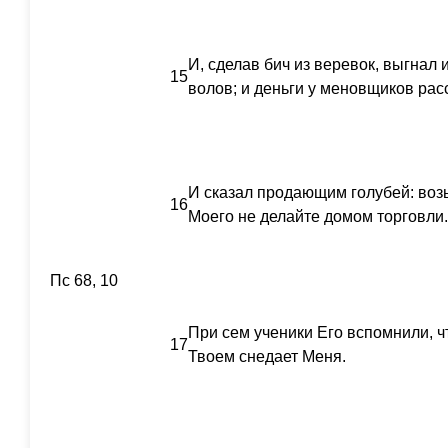
И, сделав бич из веревок, выгнал 
15
волов; и деньги у меновщиков рас
И сказал продающим голубей: возь
16
Моего не делайте домом торговли.
Пс 68, 10
При сем ученики Его вспомнили, ч
17
Твоем снедает Меня.