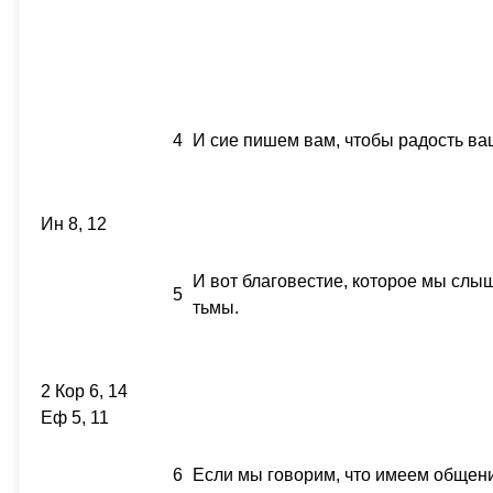
4
И сие пишем вам, чтобы радость в
Ин 8, 12
И вот благовестие, которое мы слыш
5
тьмы.
2 Кор 6, 14
Еф 5, 11
6
Если мы говорим, что имеем общение