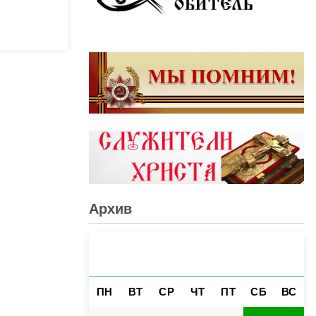
Архив
АВГУСТ 2026
«
»
ПН
ВТ
СР
ЧТ
ПТ
СБ
ВС