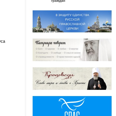
граждан
уса