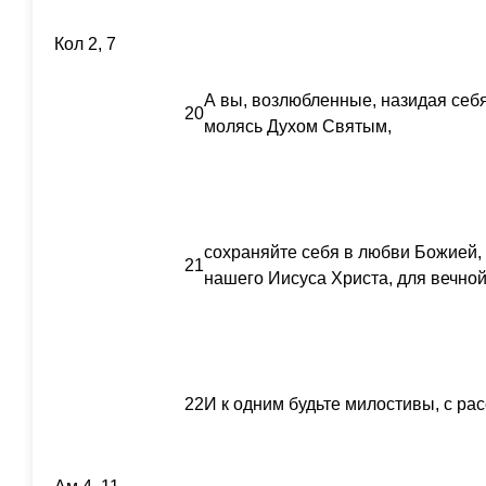
Кол 2, 7
А вы, возлюбленные, назидая себ
20
молясь Духом Святым,
сохраняйте себя в любви Божией,
21
нашего Иисуса Христа, для вечной
22
И к одним будьте милостивы, с ра