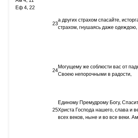
Ам 4, 11
Еф 4, 22
а других страхом спасайте, исторг
23
страхом, гнушаясь даже одеждою,
Могущему же соблюсти вас от пад
24
Своею непорочными в радости,
Единому Премудрому Богу, Спаси
25
Христа Господа нашего, слава и в
всех веков, ныне и во все веки. А