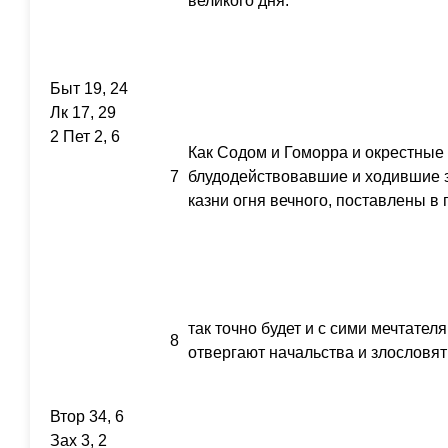
великого дня.
Быт 19, 24
Лк 17, 29
2 Пет 2, 6
Как Содом и Гоморра и окрестные 
7
блудодействовавшие и ходившие 
казни огня вечного, поставлены в 
так точно будет и с сими мечтател
8
отвергают начальства и злословят
Втор 34, 6
Зах 3, 2