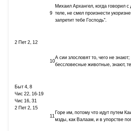
Михаил Архангел, когда говорил с
9
теле, не смел произнести укоризнен
запретит тебе Господь”.
2 Пет 2, 12
А сии злословят то, чего не знают;
10
бессловесные животные, знают, т
Быт 4, 8
Чис 22, 16-19
Чис 16, 31
2 Пет 2, 15
Горе им, потому что идут путем 
11
мзды, как Валаам, и в упорстве пог