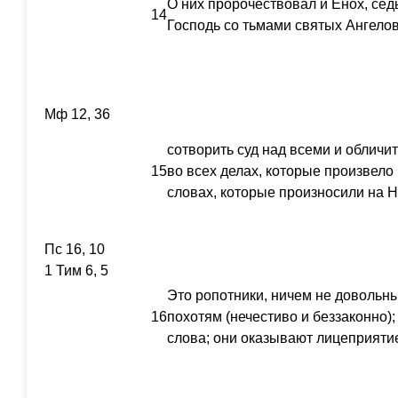
О них пророчествовал и Енох, седь
14
Господь со тьмами святых Ангело
Мф 12, 36
сотворить суд над всеми и обличи
15
во всех делах, которые произвело 
словах, которые произносили на Н
Пс 16, 10
1 Тим 6, 5
Это ропотники, ничем не довольн
16
похотям (нечестиво и беззаконно);
слова; они оказывают лицеприятие