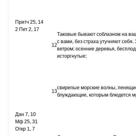
Притч 25, 14
2 Пет 2, 17
Таковые бывают соблазном на ва
с вами, без страха утучняют себя
12
ветром; осенние деревья, беспло
исторгнутые;
свирепые морские волны, пенящи
13
блуждающие, которым блюдется мр
Дан 7, 10
Мф 25, 31
Откр 1, 7