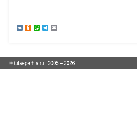
VK
Odnoklassniki
WhatsApp
Telegram
Email
© tulaeparhia.ru , 2005 – 2026