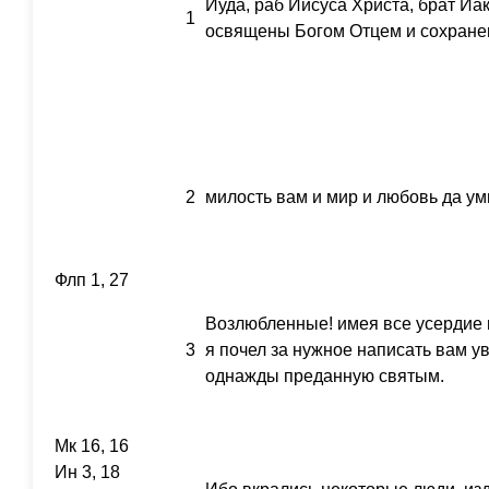
Иуда, раб Иисуса Христа, брат Иа
1
освящены Богом Отцем и сохране
2
милость вам и мир и любовь да ум
Флп 1, 27
Возлюбленные! имея все усердие 
3
я почел за нужное написать вам у
однажды преданную святым.
Мк 16, 16
Ин 3, 18