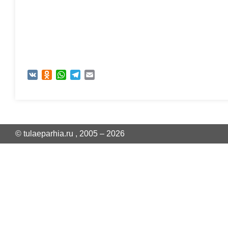
VK
Odnoklassniki
WhatsApp
Telegram
Email
© tulaeparhia.ru , 2005 – 2026