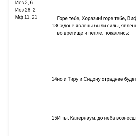
Иез 3, 6
Иез 26, 2
Мф 11, 21
Горе тебе, Хоразин! горе тебе, Ви
13
Сидоне явлены были силы, явленны
во вретище и пепле, покаялись;
14
но и Тиру и Сидону отраднее будет
15
И ты, Капернаум, до неба вознесш