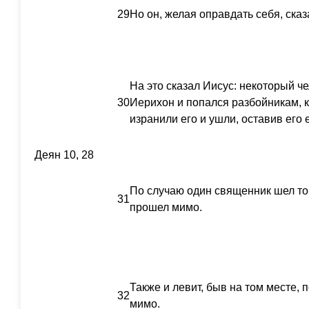
29
Но он, желая оправдать себя, сказ
На это сказал Иисус: некоторый ч
30
Иерихон и попался разбойникам, к
изранили его и ушли, оставив его
Деян 10, 28
По случаю один священник шел тою
31
прошел мимо.
Также и левит, быв на том месте,
32
мимо.