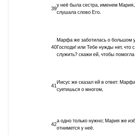
у неё была сестра, именем Мария, 
39
слушала слово Его.
Марфа же заботилась о большом у
40
Господи! или Тебе нужды нет, что 
служить? скажи ей, чтобы помогла
Иисус же сказал ей в ответ: Марф
41
суетишься о многом,
а одно только нужно; Мария же изб
42
отнимется у неё.