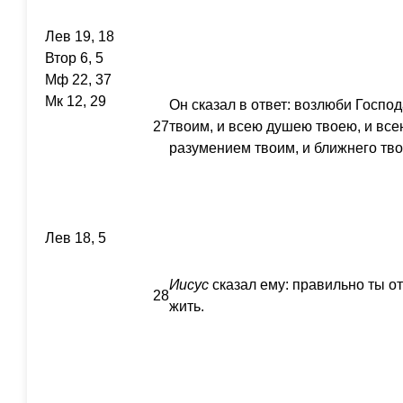
Лев 19, 18
Втор 6, 5
Мф 22, 37
Мк 12, 29
Он сказал в ответ: возлюби Госпо
27
твоим, и всею душею твоею, и все
разумением твоим, и ближнего твое
Лев 18, 5
Иисус
сказал ему: правильно ты от
28
жить.