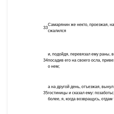
Самарянин же некто, проезжая, наш
33
сжалился
и, подойдя, перевязал ему раны, в
34
посадив его на своего осла, приве
о нем;
а на другой день, отъезжая, выну
35
гостиницы и сказал ему: позаботьс
более, я, когда возвращусь, отдам 