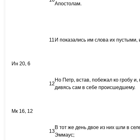
Апостолам.
11
И показались им слова их пустыми, 
Ин 20, 6
Но Петр, встав, побежал ко гробу и
12
дивясь сам в себе происшедшему.
Мк 16, 12
В тот же день двое из них шли в се
13
Эммаус;