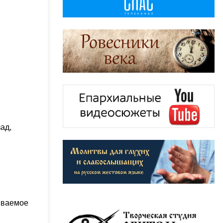
ад,
зываемое