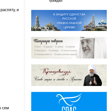
граждан
распяту, и
о сем