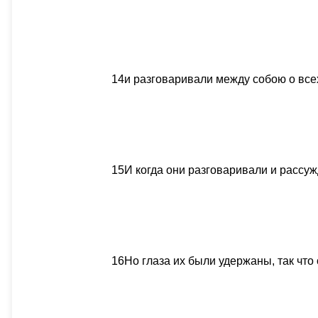
14
и разговаривали между собою о все
15
И когда они разговаривали и рассу
16
Но глаза их были удержаны, так что 