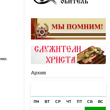
ими.
Архив
АВГУСТ 2026
«
»
ПН
ВТ
СР
ЧТ
ПТ
СБ
ВС