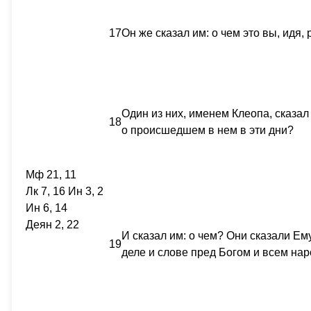
17
Он же сказал им: о чем это вы, идя
Один из них, именем Клеопа, сказа
18
о происшедшем в нем в эти дни?
Мф 21, 11
Лк 7, 16 Ин 3, 2
Ин 6, 14
Деян 2, 22
И сказал им: о чем? Они сказали Ем
19
деле и слове пред Богом и всем нар