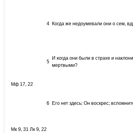
4
Когда же недоумевали они о сем, в
И когда они были в страхе и наклон
5
мертвыми?
Мф 17, 22
6
Его нет здесь: Он воскрес; вспомнит
Мк 9, 31 Лк 9, 22