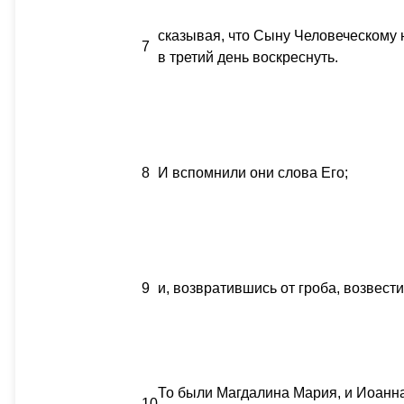
сказывая, что Сыну Человеческому н
7
в третий день воскреснуть.
8
И вспомнили они слова Его;
9
и, возвратившись от гроба, возвест
То были Магдалина Мария, и Иоанна
10