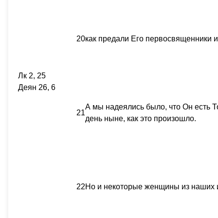
20
как предали Его первосвященники и
Лк 2, 25
Деян 26, 6
А мы надеялись было, что Он есть Т
21
день ныне, как это произошло.
22
Но и некоторые женщины из наших и