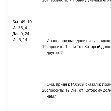
18
И возвестили Иоанну ученики его 
Быт 49, 10
Ис 35, 4
Дан 9, 24
Ин 6, 14
Иоанн, призвав двоих из учеников 
19
спросить: Ты ли Тот, Который дол
другого?
Они, придя к
Иисусу,
сказали: Иоан
20
спросить: Ты ли Тот, Которому дол
нам?