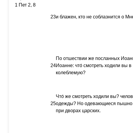
1 Пет 2, 8
23
и блажен, кто не соблазнится о Мн
По отшествии же посланных Иоанн
24
Иоанне: что́ смотреть ходили вы в
колеблемую?
Что́ же смотреть ходили вы? челов
25
одежды? Но одевающиеся пышно 
при дворах царских.