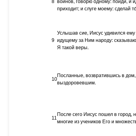
8
воинов, говорю одному: пойди, и ид
приходит; и слуге моему: сделай то́
Услышав сие, Иисус удивился ему 
9
идущему за Ним народу: сказываю 
Я такой веры.
Посланные, возвратившись в дом,
10
выздоровевшим.
После сего Иисус пошел в город,
11
многие из учеников Его и множест