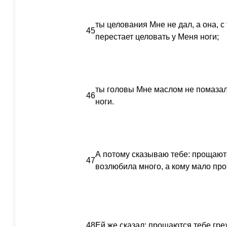
ты целования Мне не дал, а она, с
45
перестает целовать у Меня ноги;
ты головы Мне маслом не помазал
46
ноги.
А потому сказываю тебе: прощаются
47
возлюбила много, а кому мало про
48
Ей же сказал: прощаются тебе гре