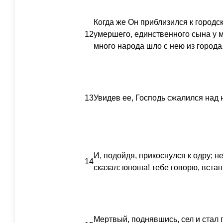
Когда же Он приблизился к городс
12
умершего, единственного сына у м
много народа шло с нею из города
13
Увидев ее, Господь сжалился над н
И, подойдя, прикоснулся к одру; н
14
сказал: юноша! тебе говорю, встан
Мертвый, поднявшись, сел и стал г