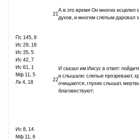
А в это время Он многих исцелил о
21
духов, и многим слепым даровал з
Пс 145, 8
Ис 29, 18
Ис 35, 5
Ис 42, 7
Ис 61, 1
И сказал им Иисус в ответ: пойдите
Мф 11, 5
и слышали: слепые прозревают, х
22
Лк 4, 18
очищаются, глухие слышат, мертв
благовествуют;
Ис 8, 14
Мф 11, 6