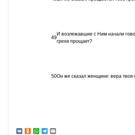
И возлежавшие с Ним начали говори
49
грехи прощает?
50
Он же сказал женщине: вера твоя 
VK
Odnoklassniki
WhatsApp
Telegram
Email