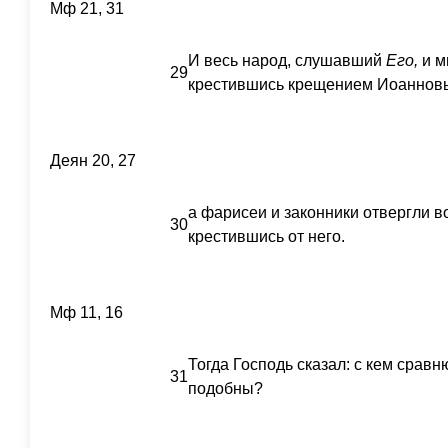
Мф 21, 31
И весь народ, слушавший
Его,
и м
29
крестившись крещением Иоаннов
Деян 20, 27
а фарисеи и законники отвергли в
30
крестившись от него.
Мф 11, 16
Тогда Господь сказал: с кем сравн
31
подобны?