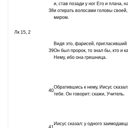
и, став позади у ног Его и плача, 
38
и отирать волосами головы своей, 
миром.
Лк 15, 2
Видя это, фарисей, пригласивший Е
39
Он был пророк, то знал бы, кто и 
Нему, ибо она грешница.
Обратившись к нему, Иисус сказал
40
тебе. Он говорит: скажи, Учитель.
Иисус сказал: у одного заимодавц
41