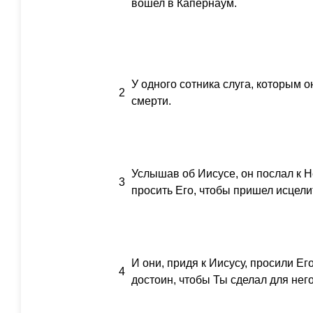
вошел в Капернаум.
У одного сотника слуга, которым 
2
смерти.
Услышав об Иисусе, он послал к 
3
просить Его, чтобы пришел исцелит
И они, придя к Иисусу, просили Ег
4
достоин, чтобы Ты сделал для него