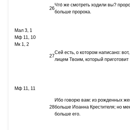
Что́ же смотреть ходили вы? проро
26
больше пророка.
Мал 3, 1
Мф 11, 10
Мк 1, 2
Сей есть, о котором написано: во
27
лицем Твоим, который приготовит 
Мф 11, 11
Ибо говорю вам: из рожденных же
28
больше Иоанна Крестителя; но м
больше его.