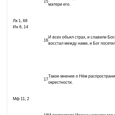
15
матери его.
Лк 1, 68
Ин 6, 14
И всех объял страх, и славили Бог
16
восстал между нами, и Бог посети
Такое мнение о Нём распространил
17
окрестности.
Мф 11, 2