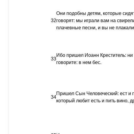
Они подобны детям, которые сидят 
32
говорят: мы играли вам на свирел
плачевные песни, и вы не плакали
Ибо пришел Иоанн Креститель: ни х
33
говорите: в нем бес.
Пришел Сын Человеческий: ест и пь
34
который любит есть и пить вино, 