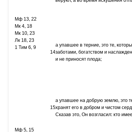
веруют, а во время искушения отп
Мф 13, 22
Мк 4, 18
Мк 10, 23
Лк 18, 23
а упавшее в терние, это те, котор
1 Тим 6, 9
14
заботами, богатством и наслажд
и не приносят плода;
а упавшее на добрую землю, это т
15
хранят его в добром и чистом серд
Сказав это, Он возгласил: кто име
Мф 5, 15