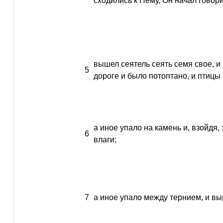
сходились к Нему, Он начал говор
вышел сеятель сеять семя свое, и 
5
дороге и было потоптано, и птицы
а иное упало на камень и, взойдя,
6
влаги;
7
а иное упало между тернием, и вы