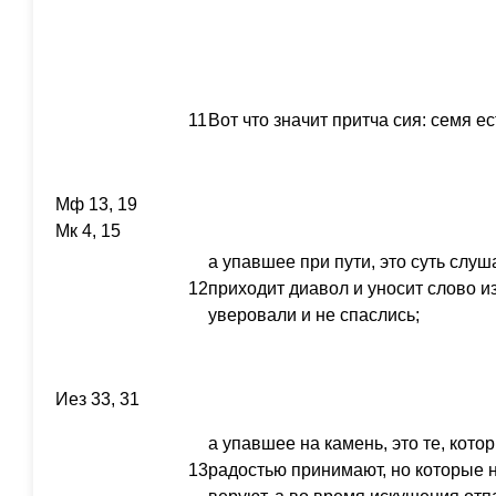
11
Вот что значит притча сия: семя е
Мф 13, 19
Мк 4, 15
а упавшее при пути, это суть слуш
12
приходит диавол и уносит слово из
уверовали и не спаслись;
Иез 33, 31
а упавшее на камень, это те, кото
13
радостью принимают, но которые 