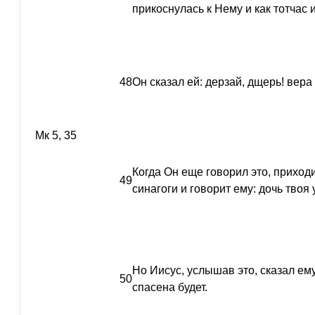
прикоснулась к Нему и как тотчас 
48
Он сказал ей: дерзай, дщерь! вера
Мк 5, 35
Когда Он еще говорил это, приход
49
синагоги и говорит ему: дочь твоя
Но Иисус, услышав это, сказал ему
50
спасена будет.