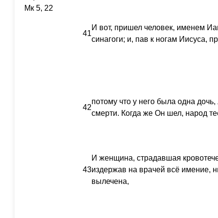
Мк 5, 22
И вот, пришел человек, именем И
41
синагоги; и, пав к ногам Иисуса, п
потому что у него была одна дочь,
42
смерти. Когда же Он шел, народ те
И женщина, страдавшая кровотече
43
издержав на врачей всё имение, н
вылечена,