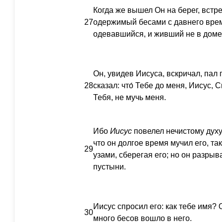
Когда же вышел Он на берег, встре
27
одержимый бесами с давнего врем
одевавшийся, и живший не в доме,
Он, увидев Иисуса, вскричал, пал
28
сказал: что́ Тебе до меня, Иисус
Тебя, не мучь меня.
Ибо
Иисус
повелел нечистому духу
что он долгое время мучил его, та
29
узами, сберегая его; но он разрыв
пустыни.
Иисус спросил его: как тебе имя? О
30
много бесов вошло в него.