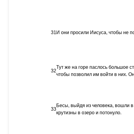
31
И они просили Иисуса, чтобы не по
Тут же на горе паслось большое с
32
чтобы позволил им войти в них. О
Бесы, выйдя из человека, вошли в 
33
крутизны в озеро и потонуло.