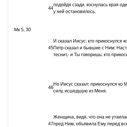
подойдя сзади, коснулась края оде
44
у ней остановилось.
Мк 5, 30
И сказал Иисус: кто прикоснулся к
45
Петр сказал и бывшие с Ним: Наст
теснит,- и Ты говоришь: кто прико
Но Иисус сказал: прикоснулся ко 
46
силу, исшедшую из Меня.
Женщина, видя, что она не утаила
47
пред Ним, объявила Ему перед вс