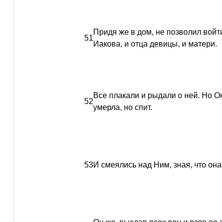
Придя же в дом, не позволил войт
51
Иакова, и отца девицы, и матери.
Все плакали и рыдали о ней. Но Он
52
умерла, но спит.
53
И смеялись над Ним, зная, что она