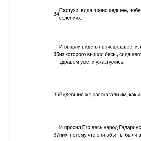
Пастухи, видя происшедшее, побеж
34
селениях.
И вышли видеть происшедшее; и, п
35
из которого вышли бесы, сидящего 
здравом уме; и ужаснулись.
36
Видевшие же рассказали им, как 
И просил Его весь народ Гадаринс
37
них, потому что они объяты были 