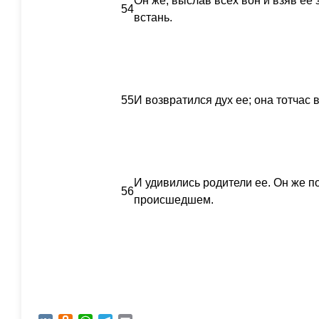
Он же, выслав всех вон и взяв ее з
54
встань.
55
И возвратился дух ее; она тотчас в
И удивились родители ее. Он же п
56
происшедшем.