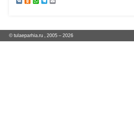
VK
Odnoklassniki
WhatsApp
Telegram
Email
© tulaeparhia.ru , 2005 – 2026