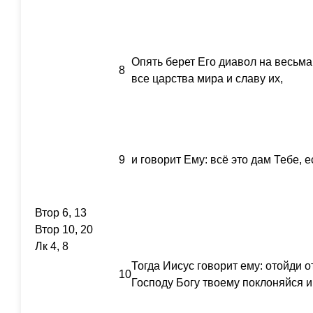
Опять берет Его диавол на весьма
8
все царства мира и славу их,
9
и говорит Ему: всё это дам Тебе, 
Втор 6, 13
Втор 10, 20
Лк 4, 8
Тогда Иисус говорит ему: отойди о
10
Господу Богу твоему поклоняйся и