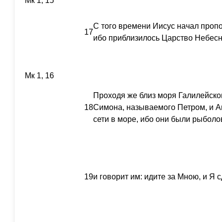
Мк 1, 15
С того времени Иисус начал пропо
17
ибо приблизилось Царство Небесн
Мк 1, 16
Проходя же близ моря Галилейског
18
Симона, называемого Петром, и А
сети в море, ибо они были рыболо
19
и говорит им: идите за Мною, и Я