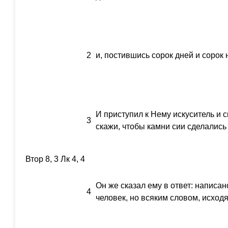
2
и, постившись сорок дней и сорок 
И приступил к Нему искуситель и 
3
скажи, чтобы камни сии сделались
Втор 8, 3 Лк 4, 4
Он же сказал ему в ответ: написан
4
человек, но всяким словом, исход