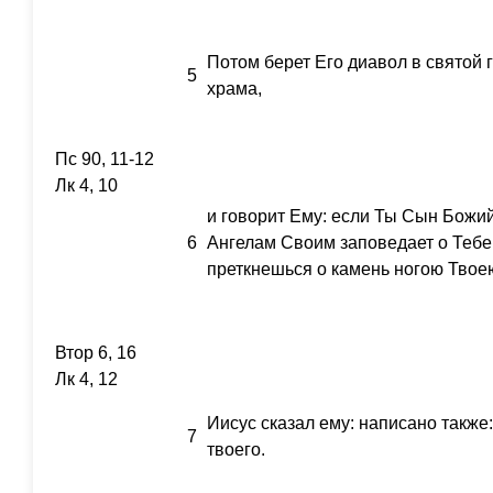
Потом берет Его диавол в святой 
5
храма,
Пс 90, 11-12
Лк 4, 10
и говорит Ему: если Ты Сын Божий
6
Ангелам Своим заповедает о Тебе, 
преткнешься о камень ногою Твое
Втор 6, 16
Лк 4, 12
Иисус сказал ему: написано также
7
твоего.