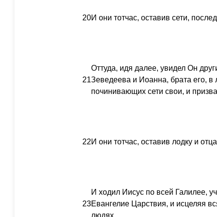
20
И они тотчас, оставив сети, после
Оттуда, идя далее, увидел Он друг
21
Зеведеева и Иоанна, брата его, в 
починивающих сети свои, и призва
22
И они тотчас, оставив лодку и отц
И ходил Иисус по всей Галилее, уч
23
Евангелие Царствия, и исцеляя в
людях.