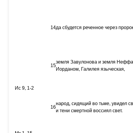
14
да сбудется реченное через проро
земля Завулонова и земля Неффал
15
Иорданом, Галилея языческая,
Ис 9, 1-2
народ, сидящий во тьме, увидел с
16
и тени смертной воссиял свет.