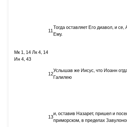
Тогда оставляет Его диавол, и се,
11
Ему.
Мк 1, 14 Лк 4, 14
Ин 4, 43
Услышав же Иисус, что Иоанн отд
12
Галилею
и, оставив Назарет, пришел и пос
13
приморском, в пределах Завулон