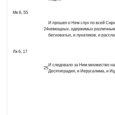
Мк 6, 55
И прошел о Нем слух по всей Сири
24
немощных, одержимых различными
бесноватых, и лунатиков, и рассла
Лк 6, 17
И следовало за Ним множество на
25
Десятиградия, и Иерусалима, и Иуд