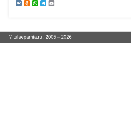
VK
Odnoklassniki
WhatsApp
Telegram
Email
© tulaeparhia.ru , 2005 – 2026