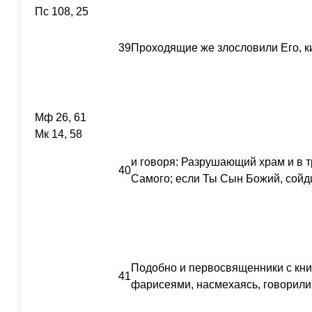
Пс 108, 25
39
Проходящие же злословили Его, к
Мф 26, 61
Мк 14, 58
и говоря: Разрушающий храм и в 
40
Самого; если Ты Сын Божий, сойди
Подобно и первосвященники с кн
41
фарисеями, насмехаясь, говорили