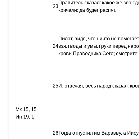
Правитель сказал: какое же зло с
23
кричали: да будет распят.
Пилат, видя, что ничто не помогае
24
взял воды и умыл руки перед наро
крови Праведника Сего; смотрите 
25
И, отвечая, весь народ сказал: кро
Мк 15, 15
Ин 19, 1
26
Тогда отпустил им Варавву, а Иису