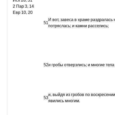
Исх 26, 31
2 Пар 3, 14
Евр 10, 20
И вот, завеса в храме раздралась 
51
потряслась; и камни расселись;
52
и гробы отверзлись; и многие тел
и, выйдя из гробов по воскресении
53
явились многим.