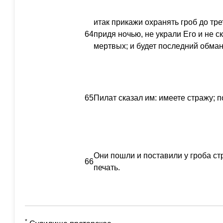
итак прикажи охранять гроб до тре
64
придя ночью, не украли Его и не с
мертвых; и будет последний обман
65
Пилат сказал им: имеете стражу; п
Они пошли и поставили у гроба ст
66
печать.
*