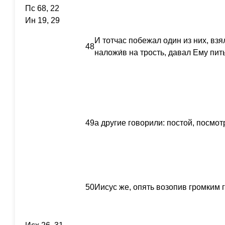
Пс 68, 22
Ин 19, 29
И тотчас побежал один из них, взял
48
наложи́в на трость, давал Ему пить
49
а другие говорили: постой, посмот
50
Иисус же, опять возопив громким г