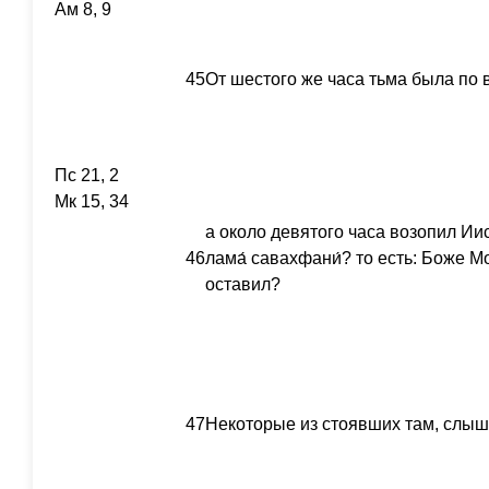
Ам 8, 9
45
От шестого же часа тьма была по 
Пс 21, 2
Мк 15, 34
а около девятого часа возопил Иис
46
лама́ савахфани́? то есть: Боже М
оставил?
47
Некоторые из стоявших там, слыша