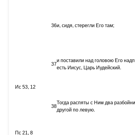
36
и, сидя, стерегли Его там;
и поставили над головою Его надп
37
есть Иисус, Царь Иудейский.
Ис 53, 12
Тогда распяты с Ним два разбойни
38
другой по левую.
Пс 21, 8