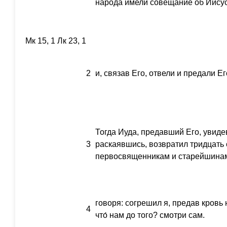
народа имели совещание об Иисус
Мк 15, 1 Лк 23, 1
2
и, связав Его, отвели и предали Е
Тогда Иуда, предавший Его, увидев
3
раскаявшись, возвратил тридцать
первосвященникам и старейшина
говоря: согрешил я, предав кровь
4
что́ нам до того? смотри сам.