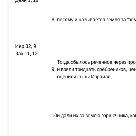
Деян 1, 19
8
посему и называется земля та “зем
Иер 32, 9
Зах 11, 12
Тогда сбылось реченное через пр
9
и взяли тридцать сребреников, це
оценили сыны Израиля,
10
и дали их за землю горшечника, ка