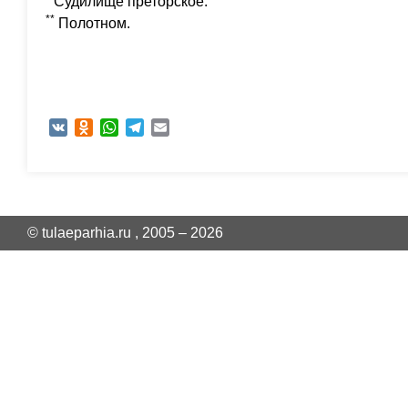
Судилище преторское.
**
Полотном.
VK
Odnoklassniki
WhatsApp
Telegram
Email
© tulaeparhia.ru , 2005 – 2026