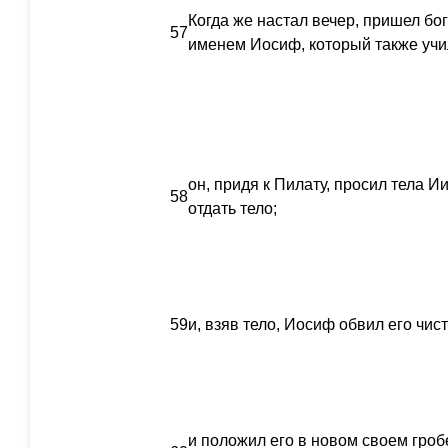
Когда же настал вечер, пришел бо
57
именем Иосиф, который также учи
он, придя к Пилату, просил тела И
58
отдать тело;
59
и, взяв тело, Иосиф обвил его ч
и положил его в новом своем гробе