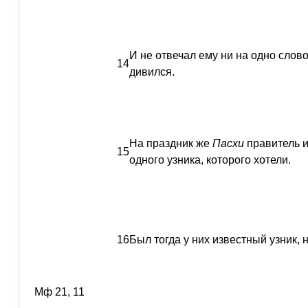
И не отвечал ему ни на одно слово
14
дивился.
На праздник же
Пасхи
правитель и
15
одного узника, которого хотели.
16
Был тогда у них известный узник,
Мф 21, 11