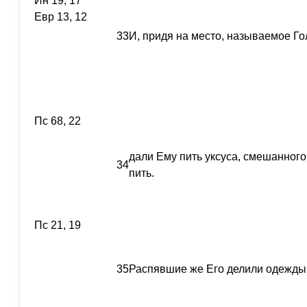
Ин 19, 17
Евр 13, 12
33
И, придя на место, называемое Гол
Пс 68, 22
дали Ему пить уксуса, смешанного 
34
пить.
Пс 21, 19
35
Распявшие же Его делили одежды 