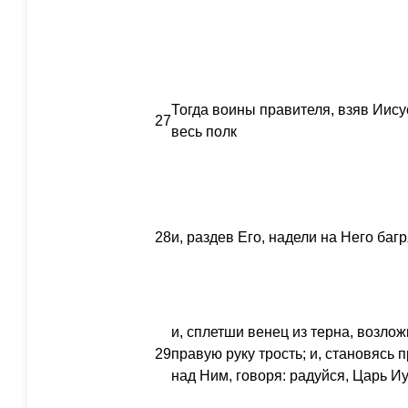
Тогда воины правителя, взяв Иису
27
весь полк
28
и, раздев Его, надели на Него баг
и, сплетши венец из терна, возлож
29
правую руку трость; и, становясь 
над Ним, говоря: радуйся, Царь И