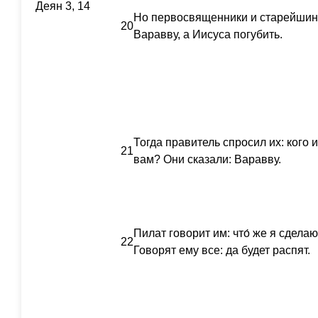
Деян 3, 14
Но первосвященники и старейшин
20
Варавву, а Иисуса погубить.
Тогда правитель спросил их: кого и
21
вам? Они сказали: Варавву.
Пилат говорит им: что́ же я сдел
22
Говорят ему все: да будет распят.