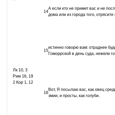
А если кто не примет вас и не пос
14
дома или из города того, отрясите 
истинно говорю вам: отраднее буд
15
Гоморрской в день суда, нежели го
Лк 10, 3
Рим 16, 19
2 Кор 1, 12
Вот, Я посылаю вас, как овец среди
16
змии, и просты, как голуби.