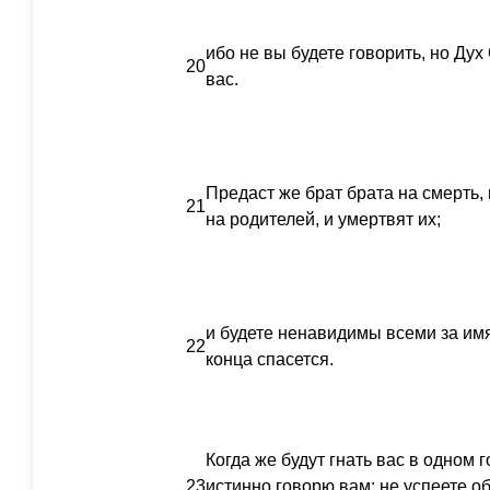
ибо не вы будете говорить, но Дух
20
вас.
Предаст же брат брата на смерть, 
21
на родителей, и умертвят их;
и будете ненавидимы всеми за им
22
конца спасется.
Когда же будут гнать вас в одном г
23
истинно говорю вам: не успеете о