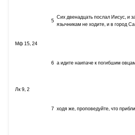
Сих двенадцать послал Иисус, и за
5
язычникам не ходите, и в город С
Мф 15, 24
6
а идите наипаче к погибшим овца
Лк 9, 2
7
ходя же, проповедуйте, что прибл