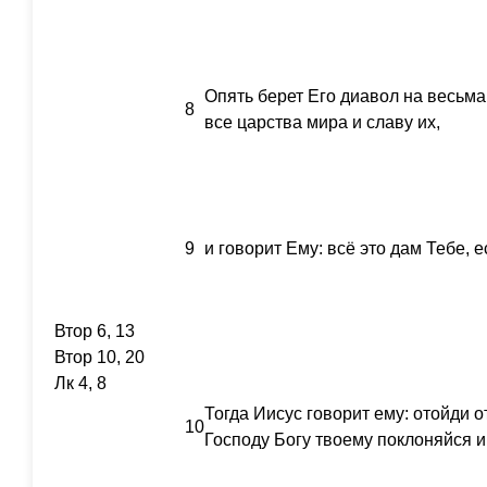
Опять берет Его диавол на весьма
8
все царства мира и славу их,
9
и говорит Ему: всё это дам Тебе, 
Втор 6, 13
Втор 10, 20
Лк 4, 8
Тогда Иисус говорит ему: отойди о
10
Господу Богу твоему поклоняйся и