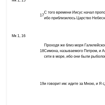
Мк 1, 15
С того времени Иисус начал пропо
17
ибо приблизилось Царство Небесн
Мк 1, 16
Проходя же близ моря Галилейског
18
Симона, называемого Петром, и А
сети в море, ибо они были рыболо
19
и говорит им: идите за Мною, и Я