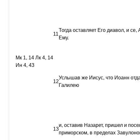
Тогда оставляет Его диавол, и се,
11
Ему.
Мк 1, 14 Лк 4, 14
Ин 4, 43
Услышав же Иисус, что Иоанн отд
12
Галилею
и, оставив Назарет, пришел и пос
13
приморском, в пределах Завулон