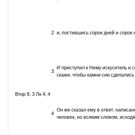
2
и, постившись сорок дней и сорок 
И приступил к Нему искуситель и 
3
скажи, чтобы камни сии сделались
Втор 8, 3 Лк 4, 4
Он же сказал ему в ответ: написан
4
человек, но всяким словом, исход