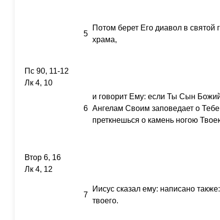
Потом берет Его диавол в святой 
5
храма,
Пс 90, 11-12
Лк 4, 10
и говорит Ему: если Ты Сын Божий
6
Ангелам Своим заповедает о Тебе, 
преткнешься о камень ногою Твое
Втор 6, 16
Лк 4, 12
Иисус сказал ему: написано также
7
твоего.