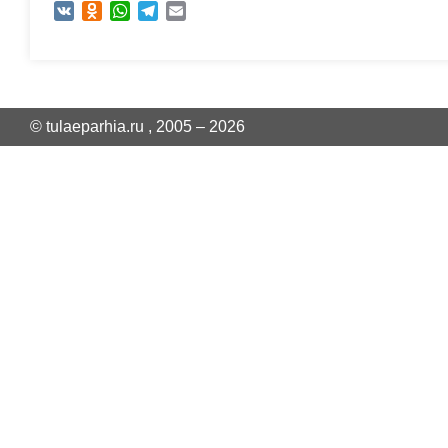
VK
Odnoklassniki
WhatsApp
Telegram
Email
© tulaeparhia.ru , 2005 – 2026