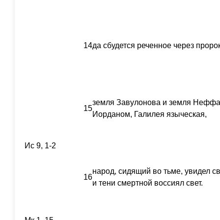
14
да сбудется реченное через проро
земля Завулонова и земля Неффал
15
Иорданом, Галилея языческая,
Ис 9, 1-2
народ, сидящий во тьме, увидел с
16
и тени смертной воссиял свет.