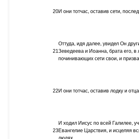
20
И они тотчас, оставив сети, после
Оттуда, идя далее, увидел Он друг
21
Зеведеева и Иоанна, брата его, в 
починивающих сети свои, и призва
22
И они тотчас, оставив лодку и отц
И ходил Иисус по всей Галилее, уч
23
Евангелие Царствия, и исцеляя в
людях.