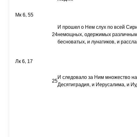
Мк 6, 55
И прошел о Нем слух по всей Сири
24
немощных, одержимых различными
бесноватых, и лунатиков, и рассла
Лк 6, 17
И следовало за Ним множество на
25
Десятиградия, и Иерусалима, и Иуд