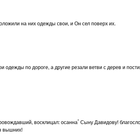
оложили на них одежды свои, и Он сел поверх их.
 одежды по дороге, а другие резали ветви с дерев и пост
*
ровождавший, восклицал: осанна
Сыну Давидову! благосл
в вышних!