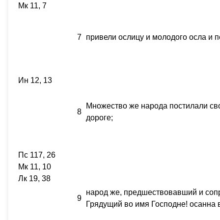
Мк 11, 7
7
привели ослицу и молодого осла и п
Ин 12, 13
Множество же народа постилали свои
8
дороге;
Пс 117, 26
Мк 11, 10
Лк 19, 38
народ же, предшествовавший и соп
9
Грядущий во имя Господне! осанна 