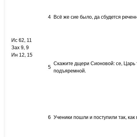
4
Всё же сие было, да сбудется речен
Ис 62, 11
Зах 9, 9
Ин 12, 15
Скажите дщери Сионовой: се, Царь т
5
подъяремной.
6
Ученики пошли и поступили так, как