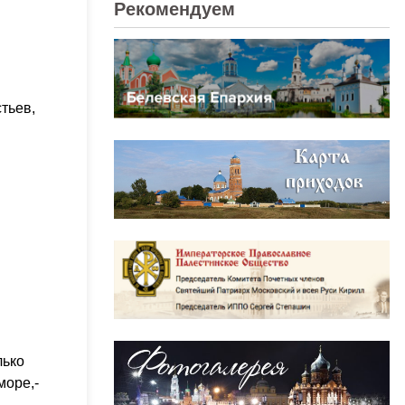
Рекомендуем
стьев,
лько
море,-