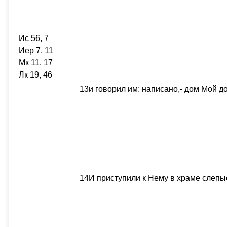
Ис 56, 7
Иер 7, 11
Мк 11, 17
Лк 19, 46
13
и говорил им: написано,- дом Мой д
14
И приступили к Нему в храме слепые