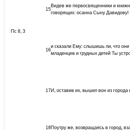
Видев же первосвященники и книжни
15
говорящих: осанна Сыну Давидову! 
Пс 8, 3
и сказали Ему: слышишь ли, что они 
16
младенцев и грудных детей Ты устр
17
И, оставив их, вышел вон из города
18
Поутру же, возвращаясь в город, вз