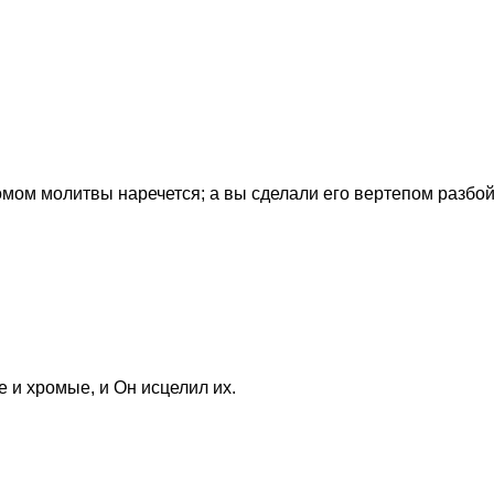
омом молитвы наречется; а вы сделали его вертепом разбой
 и хромые, и Он исцелил их.