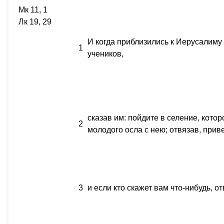
Мк 11, 1
Лк 19, 29
И когда приблизились к Иерусалиму
1
учеников,
сказав им: пойдите в селение, кото
2
молодого осла с нею; отвязав, прив
3
и если кто скажет вам что-нибудь, о