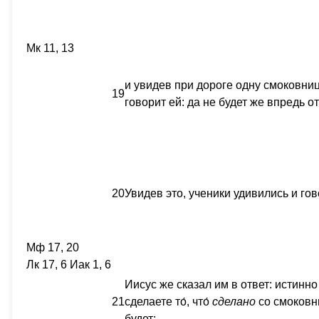
Мк 11, 13
и увидев при дороге одну смоковницу
19
говорит ей: да не будет же впредь о
20
Увидев это, ученики удивились и гов
Мф 17, 20
Лк 17, 6 Иак 1, 6
Иисус же сказал им в ответ: истинно
21
сделаете то́, что́
сделано
со смоковни
будет;