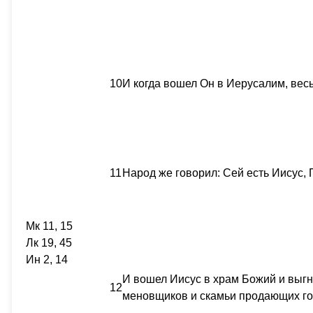
10
И когда вошел Он в Иерусалим, весь
11
Народ же говорил: Сей есть Иисус, 
Мк 11, 15
Лк 19, 45
Ин 2, 14
И вошел Иисус в храм Божий и выгн
12
меновщиков и скамьи продающих го