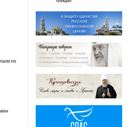
граждан
илали по
овен