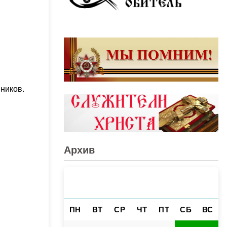
ников.
Архив
АВГУСТ 2026
«
»
ПН
ВТ
СР
ЧТ
ПТ
СБ
ВС