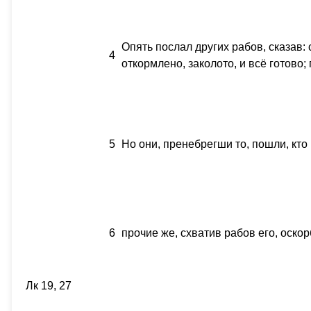
Опять послал других рабов, сказав: 
4
откормлено, заколото, и всё готово;
5
Но они, пренебрегши то, пошли, кто 
6
прочие же, схватив рабов его, оско
Лк 19, 27