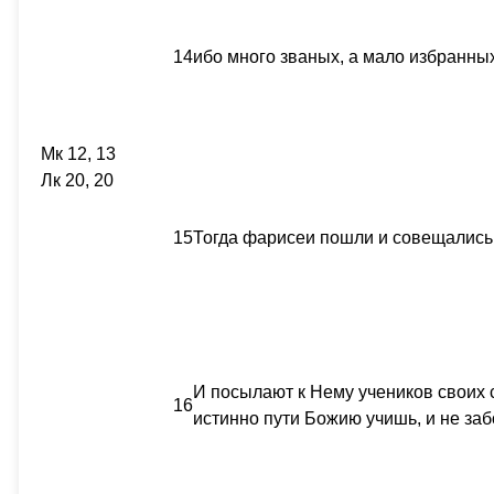
14
ибо много званых, а мало избранных
Мк 12, 13
Лк 20, 20
15
Тогда фарисеи пошли и совещались, 
И посылают к Нему учеников своих с
16
истинно пути Божию учишь, и не заб