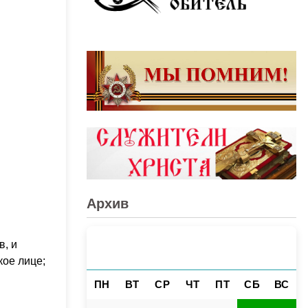
Архив
в, и
АВГУСТ 2026
«
»
кое лице;
ПН
ВТ
СР
ЧТ
ПТ
СБ
ВС