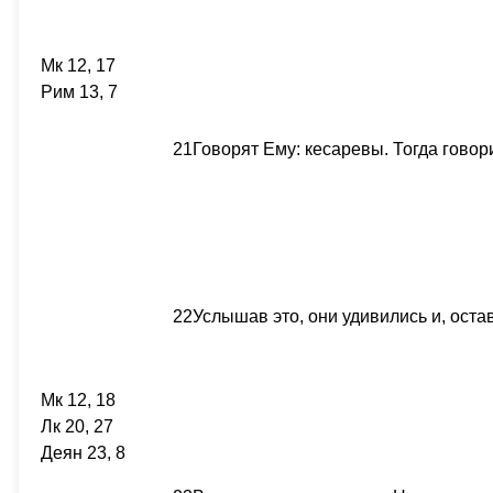
Мк 12, 17
Рим 13, 7
21
Говорят Ему: кесаревы. Тогда говори
22
Услышав это, они удивились и, оста
Мк 12, 18
Лк 20, 27
Деян 23, 8