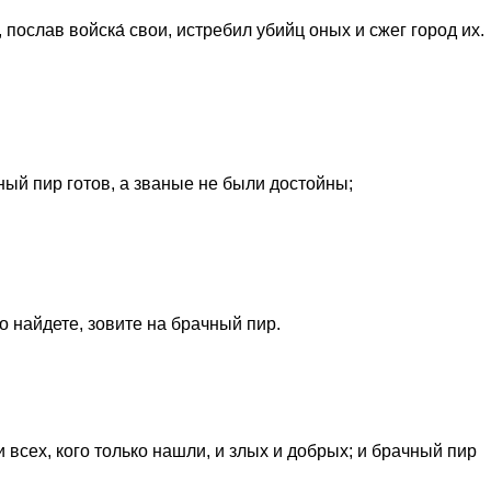
 послав войска́ свои, истребил убийц оных и сжег город их.
ный пир готов, а званые не были достойны;
го найдете, зовите на брачный пир.
 всех, кого только нашли, и злых и добрых; и брачный пир