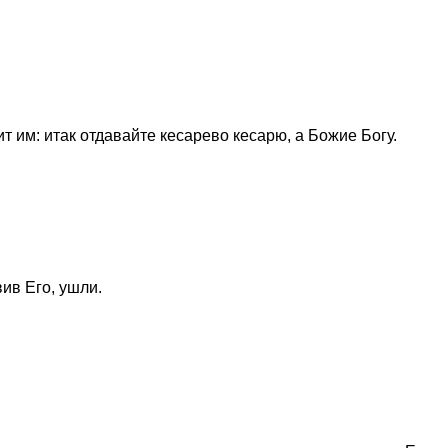
т им: итак отдавайте кесарево кесарю, а Божие Богу.
вив Его, ушли.