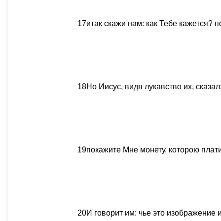
17
итак скажи нам: как Тебе кажется? 
18
Но Иисус, видя лукавство их, сказа
19
покажите Мне монету, которою плат
20
И говорит им: чье это изображение 