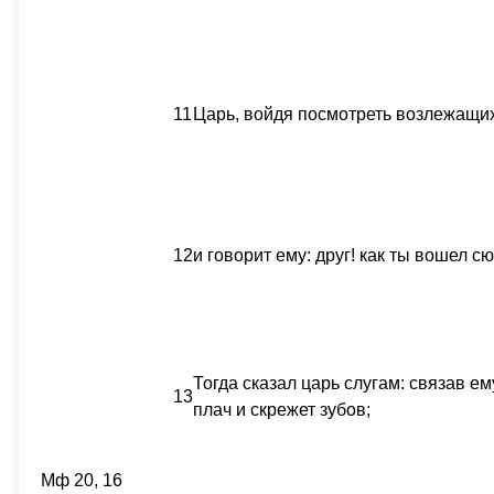
11
Царь, войдя посмотреть возлежащих,
12
и говорит ему: друг! как ты вошел 
Тогда сказал царь слугам: связав ем
13
плач и скрежет зубов;
Мф 20, 16