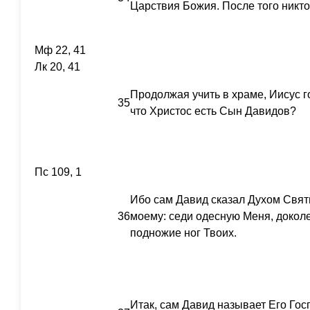
Царствия Божия. После того никто
Мф 22, 41
Лк 20, 41
Продолжая учить в храме, Иисус г
35
что Христос есть Сын Давидов?
Пс 109, 1
Ибо сам Давид сказал Духом Свят
36
моему: седи одесную Меня, доколе
подножие ног Твоих.
Итак, сам Давид называет Его Гос