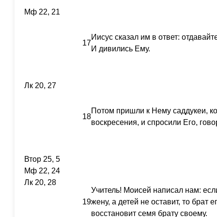
Мф 22, 21
Иисус сказал им в ответ: отдавайт
17
И дивились Ему.
Лк 20, 27
Потом пришли к Нему саддукеи, ко
18
воскресения, и спросили Его, гово
Втор 25, 5
Мф 22, 24
Лк 20, 28
Учитель! Моисей написал нам: если
19
жену, а детей не оставит, то брат е
восстановит семя брату своему.