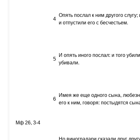
Опять послал к ним другого слугу;
4
и отпустили его с бесчестьем.
И опять иного послал: и того убили
5
убивали.
Имея же еще одного сына, любезно
6
его к ним, говоря: постыдятся сын
Мф 26, 3-4
Но виноградари сказали друг другу