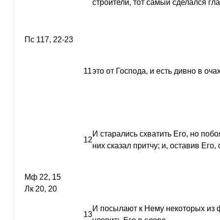
строители, тот самый сделался гла
Пс 117, 22-23
11
это от Господа, и есть дивно в оча
И старались схватить Его, но побо
12
них сказал притчу; и, оставив Его,
Мф 22, 15
Лк 20, 20
И посылают к Нему некоторых из 
13