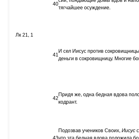
сии, поядающие домы вдов и напо
40
тягчайшее осуждение.
Лк 21, 1
И сел Иисус против сокровищницы 
41
деньги в сокровищницу. Многие бо
Придя же, одна бедная вдова поло
42
кодрант.
Подозвав учеников Своих,
Иисус
с
43
что эта бедная вдова положила бо