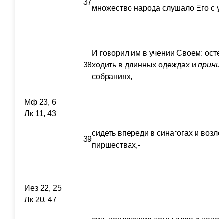
37
множество народа слушало Его с 
И говорил им в учении Своем: ос
38
ходить в длинных одеждах и
прин
собраниях,
Мф 23, 6
Лк 11, 43
сидеть впереди в синагогах и воз
39
пиршествах,-
Иез 22, 25
Лк 20, 47