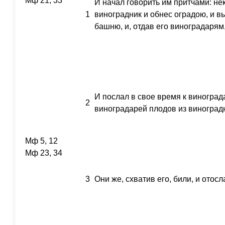
Мф 21, 33
И начал говорить им притчами: не
1
виноградник и обнес оградою, и в
башню, и, отдав его виноградарям,
И послал в свое время к виноград
2
виноградарей плодов из виноград
Мф 5, 12
Мф 23, 34
3
Они же, схватив его, били, и отосл