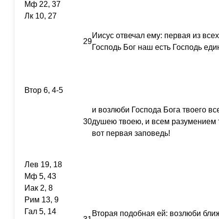
Мф 22, 37
Лк 10, 27
Иисус отвечал ему: первая из все
29
Господь Бог наш есть Господь еди
Втор 6, 4-5
и возлюби Господа Бога твоего вс
30
душею твоею, и всем разумением 
вот первая заповедь!
Лев 19, 18
Мф 5, 43
Иак 2, 8
Рим 13, 9
Гал 5, 14
Вторая подобная ей: возлюби ближн