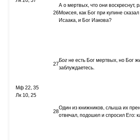
Лк 20, 37
А о мертвых, что они воскреснут, р
26
Моисея, как Бог при купине сказал
Исаака, и Бог Иакова?
Бог
не есть Бог мертвых, но Бог ж
27
заблуждаетесь.
Мф 22, 35
Лк 10, 25
Один из книжников, слыша их прен
28
отвечал, подошел и спросил Его: 