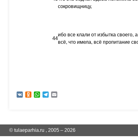
сокровищницу,
ибо все клали от избытка своего, 
44
всё, что имела, всё пропитание св
VK
Odnoklassniki
WhatsApp
Telegram
Email
© tulaeparhia.ru , 2005 – 2026