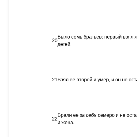
Было семь братьев: первый взял ж
20
детей.
21
Взял ее второй и умер, и он не ост
Брали ее
за
себя
семеро и не оста
22
и жена.