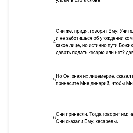
уловить Его в слове.
Они же, придя, говорят Ему: Учите
и не заботишься об угождении ком
14
какое лице, но истинно пути Божи
давать по́дать кесарю или нет? да
Но Он, зная их лицемерие, сказал
15
принесите Мне динарий, чтобы Мне
Они принесли. Тогда говорит им: 
16
Они сказали Ему: кесаревы.