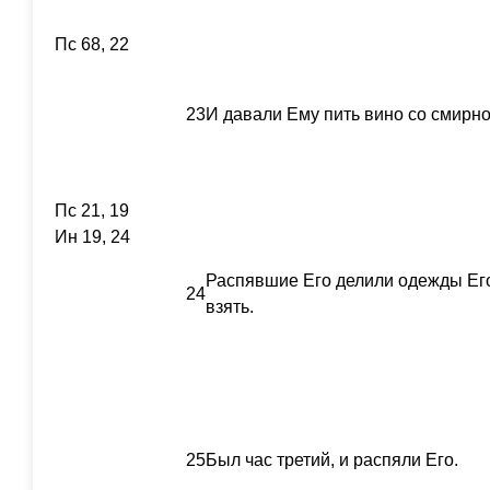
Пс 68, 22
23
И давали Ему пить вино со смирно
Пс 21, 19
Ин 19, 24
Распявшие Его делили одежды Его,
24
взять.
25
Был час третий, и распяли Его.