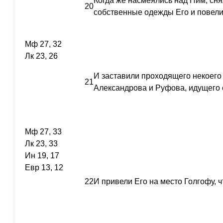
Когда же насмеялись над Ним, снял
20
собственные одежды Его и повели 
Мф 27, 32
Лк 23, 26
И заставили проходящего некоего
21
Александрова и Руфова, идущего с
Мф 27, 33
Лк 23, 33
Ин 19, 17
Евр 13, 12
22
И привели Его на место Голгофу, чт