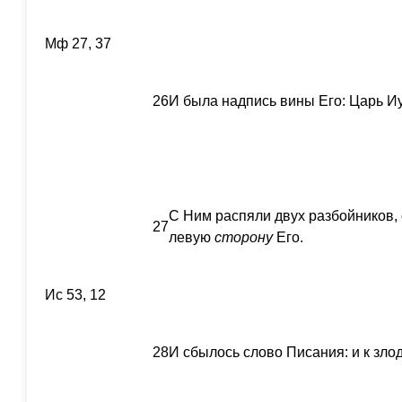
Мф 27, 37
26
И была надпись вины Его: Царь И
С Ним распяли двух разбойников, 
27
левую
сторону
Его.
Ис 53, 12
28
И сбылось слово Писания: и к зло