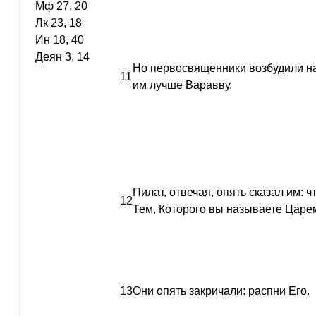
Мф 27, 20
Лк 23, 18
Ин 18, 40
Деян 3, 14
Но первосвященники возбудили 
11
им лучше Варавву.
Пилат, отвечая, опять сказал им: ч
12
Тем, Которого вы называете Царе
13
Они опять закричали: распни Его.