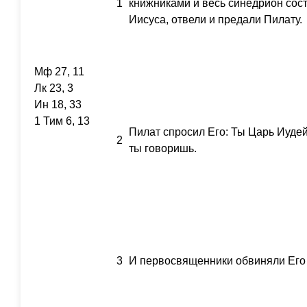
1
книжниками и весь синедрион сос
Иисуса, отвели и предали Пилату.
Мф 27, 11
Лк 23, 3
Ин 18, 33
1 Тим 6, 13
Пилат спросил Его: Ты Царь Иудей
2
ты говоришь.
3
И первосвященники обвиняли Его 