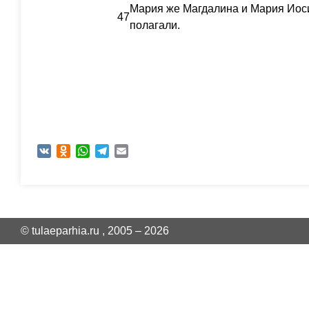
Мария же Магдалина и Мария Иоси
47
полагали.
VK
Odnoklassniki
WhatsApp
Telegram
Email
© tulaeparhia.ru , 2005 – 2026