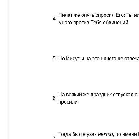
Пилат же опять спросил Его: Ты н
4
много против Тебя обвинений.
5
Но Иисус и на это ничего не отвеча
На всякий же праздник отпускал он
6
просили.
Тогда был в узах
некто,
по имени 
7