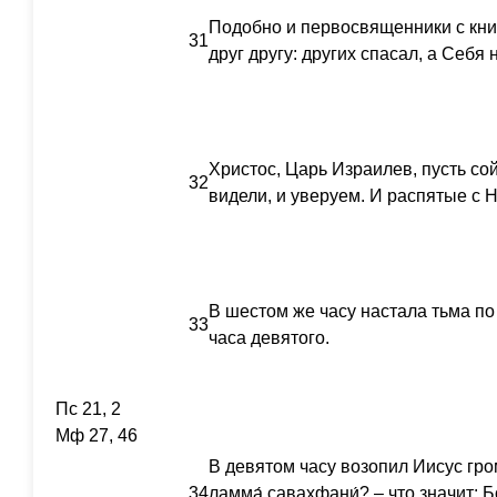
Подобно и первосвященники с кни
31
друг другу: других спасал, а Себя 
Христос, Царь Израилев, пусть сой
32
видели, и уверуем. И распятые с 
В шестом же часу настала тьма по
33
часа девятого.
Пс 21, 2
Мф 27, 46
В девятом часу возопил Иисус гром
34
ламма́ савахфани́? – что значит: 