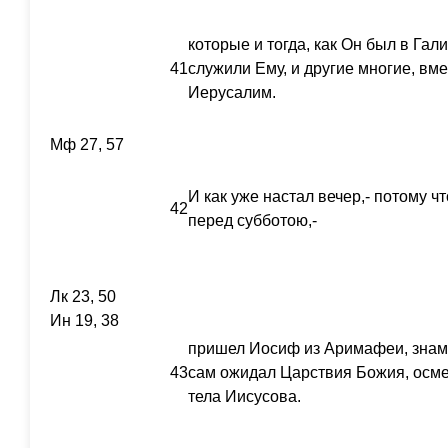
которые и тогда, как Он был в Гал
41
служили Ему, и другие многие, вм
Иерусалим.
Мф 27, 57
И как уже настал вечер,- потому ч
42
перед субботою,-
Лк 23, 50
Ин 19, 38
пришел Иосиф из Аримафеи, знаме
43
сам ожидал Царствия Божия, осмел
тела Иисусова.