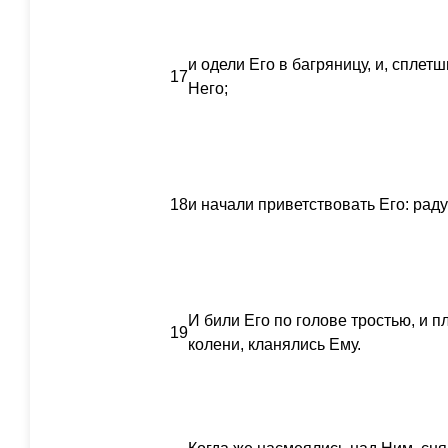
и одели Его в багряницу, и, сплет
17
Него;
18
и начали приветствовать Его: рад
И били Его по голове тростью, и п
19
колени, кланялись Ему.