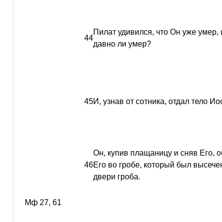
Пилат удивился, что Он уже умер, 
44
давно ли умер?
45
И, узнав от сотника, отдал тело Ио
Он, купив плащаницу и сняв Его,
46
Его во гробе, который был высечен
двери гроба.
Мф 27, 61