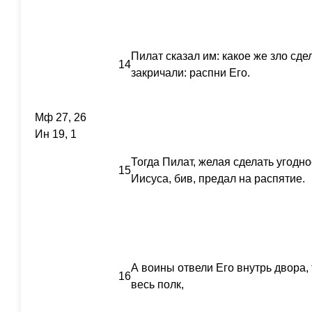
Пилат сказал им: какое же зло сд
14
закричали: распни Его.
Мф 27, 26
Ин 19, 1
Тогда Пилат, желая сделать угодно
15
Иисуса, бив, предал на распятие.
А воины отвели Его внутрь двора, 
16
весь полк,