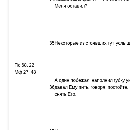
Меня оставил?
35
Некоторые из стоявших тут, услыша
Пс 68, 22
Мф 27, 48
А один побежал, наполнил губку ук
36
давал Ему пить, говоря: постойте,
снять Его.