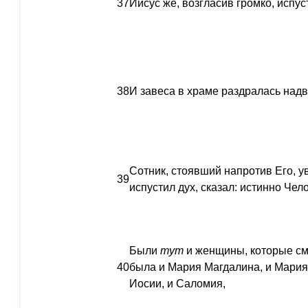
37
Иисус же, возгласив громко, испус
38
И завеса в храме раздралась надв
Сотник, стоявший напротив Его, уви
39
испустил дух, сказал: истинно Че
Были
тут
и женщины, которые см
40
была и Мария Магдалина, и Мария
Иосии, и Саломия,